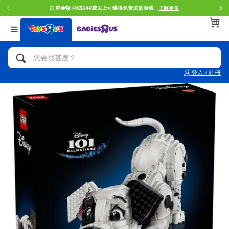
訂單金額 HK$349或以上可獲得免費送貨服務。
了解更多
返回
返回
返回
分類目錄
品牌
年齢
查看所有
人氣英雄,角色扮演,射擊玩具
Brunch Brother 早午餐兄弟
0~2歳
登入 / 註冊
單車,滑板車,騎乘車
Toy Story反斗奇兵
3~4歳
拼砌組合及樂高LEGO
Spider-Man蜘蛛俠
5~7歳
玩具車,貨車,火車及遙控系列
Mini Brands
8~11歳
手工藝,文具,蠟筆,泥膠,畫板
Play-Doh培樂多
12~14歳
娃娃, 芭比,收藏公仔
Pokemon寶可夢
14歳以上