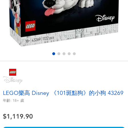
電子玩具
playpop
遊戲及拼圖系列
LEGO樂高
益智學習玩具
LeapFrog跳跳蛙
戶外及運動用品
Fuggler
派對用品
Tomica多美
角色扮演及造型系列
Globber高樂寶
LEGO樂高 Disney 《101斑點狗》的小狗 43269
毛毛公仔玩具
年齡:
18+
歲
$1,119.90
夏日用品