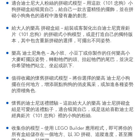
適合迪士尼大人粉絲的拼砌式模型－用這款《101 忠狗》小
狗拼砌盒組犒賞自己，給自己一款古靈精怪的擺飾，並在拼
砌小狗角色的過程中激發有趣的創意.
給大人的樂高 拼砌盒組－組裝或客製化出自迪士尼賣座鉅
片《101 忠狗》的拼砌式小狗模型，或是打造自己的獨特版
本，其中包含重新拼砌的選擇，可擺出不同姿勢.
樂高 迪士尼角色－為小班、小豆丁或你製作的任何樂高小
大麥町擺設姿勢，轉動牠們的頭、抬起牠們的尾巴，並決定
你希望牠們站立、坐起或趴下.
值得收藏的懷舊拼砌式模型－將你選擇的樂高 迪士尼小狗
擺在任何地方，增添斑點狗狗的俏皮風采，或加進各種姿勢
的滑稽角色.
懷舊的迪士尼送禮體驗－這款給大人的樂高 迪士尼拼砌盒
組是可愛的送禮點子，適合犒賞自己，或是送給喜歡迪士尼
經典鉅片《101 忠狗》裡的小狗的粉絲.
收集你的模型－使用 LEGO Builder 應用程式，即可將你的
所有盒組儲存在一個地方、以 3D 拼砌、追蹤進度，甚至團