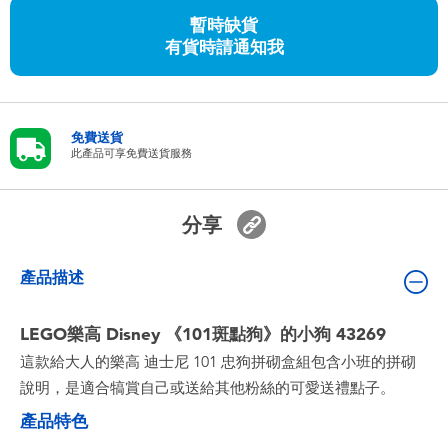
嬰兒及學前玩具
暫時缺貨
有貨時請通知我
任天堂 Switch
電池
免費送貨
此產品可享免費送貨服務
盲盒
分享
人氣角色
產品描述
生活精品
LEGO樂高 Disney 《101斑點狗》的小狗 43269
這款給大人的樂高 迪士尼 101 忠狗拼砌盒組包含小班的拼砌
說明，是適合犒賞自己或送給其他粉絲的可愛送禮點子。
產品特色