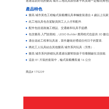
透過這款好玩的樂高 城市工地玩具跟你家平民英雄一起暢玩角色扮
產品特色
樂高 城市黃色工程輪式裝載機玩具車輛套裝適合 4 歲以上玩家
此工地玩具包含駕駛員與工人人仔和配件.
配件包括道路施工標誌、交通錐和玩具手提鑽.
包含樂高 入門款顆粒，LEGO Builder 應用程式也提供 3D 數位
適合送給工程車玩具迷，當作趣味好禮或任何日子的驚喜.
將此工人玩具結合其他樂高 城市系列玩具（另售）.
樂高 城市系列拼砌玩具透過玩樂幫助孩子培養關鍵生活技能.
這款 81 片裝的套裝中，輪式裝載機長逾 16 公分
商品# 175239