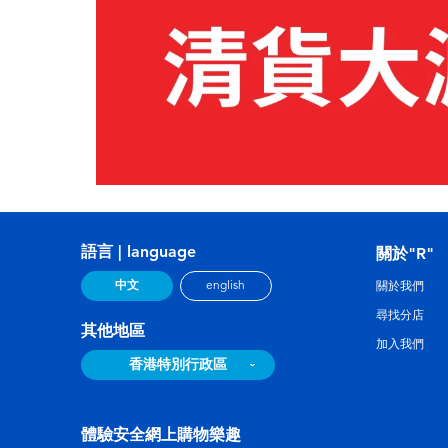
語言 | language
關於"R"
中文
english
關於我們
尋找分店
其他地區
加入我們
香港特別行政區
體驗安全網上購物樂趣