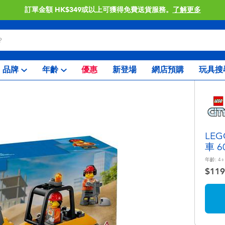
訂單金額 HK$349或以上可獲得免費送貨服務。
了解更多
品牌
年齡
優惠
新登場
網店預購
玩具搜
LE
車 6
年齡:
4+
$119