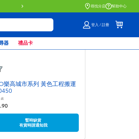
門店自取服務 網上購買並在店內
尋找分店
幫助中心
登入 / 註冊
尋器
禮品卡
GO樂高城市系列 黃色工程搬運
0450
歲
.90
暫時缺貨
有貨時請通知我