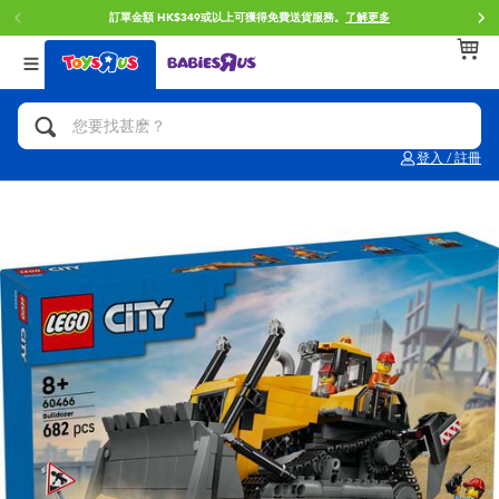
訂單金額 HK$349或以上可獲得免費送貨服務。
了解更多
返回
返回
返回
分類目錄
品牌
年齢
查看所有
人氣英雄,角色扮演,射擊玩具
Brunch Brother 早午餐兄弟
0~2歳
登入 / 註冊
單車,滑板車,騎乘車
Toy Story反斗奇兵
3~4歳
拼砌組合及樂高LEGO
Spider-Man蜘蛛俠
5~7歳
玩具車,貨車,火車及遙控系列
Mini Brands
8~11歳
手工藝,文具,蠟筆,泥膠,畫板
Play-Doh培樂多
12~14歳
娃娃, 芭比,收藏公仔
Pokemon寶可夢
14歳以上