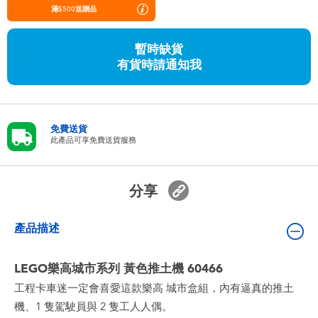
嬰兒及學前玩具
滿$500送贈品
暫時缺貨
任天堂 Switch
有貨時請通知我
電池
免費送貨
盲盒
此產品可享免費送貨服務
人氣角色
分享
生活精品
產品描述
LEGO樂高城市系列 黃色推土機 60466
工程卡車迷一定會喜愛這款樂高 城市盒組，內有逼真的推土
機、1 隻駕駛員與 2 隻工人人偶。