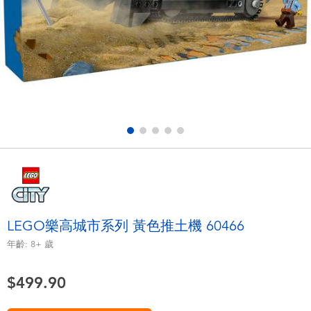
電子玩具
playpop
遊戲及拼圖系列
LEGO樂高
益智學習玩具
LeapFrog跳跳蛙
戶外及運動用品
Fuggler
派對用品
Tomica多美
角色扮演及造型系列
Globber高樂寶
LEGO樂高城市系列 黃色推土機 60466
毛毛公仔玩具
年齡:
8+
歲
$499.90
夏日用品