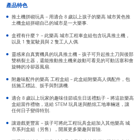
產品特色
推土機拼砌玩具－用適合 8 歲以上孩子的樂高 城市黃色推
土機盒組拼砌自己的城市是一大樂事.
盒裡有什麼？－此樂高 城市工程車盒組包含玩具推土機，
以及 1 隻駕駛員與 2 隻工人人偶.
靈感來自真實機具的玩具推土機－孩子可升起推土刀與後部
雙柄裂土器，還能推動推土機來啟動可看見的可動活塞和會
旋轉的冷卻器風扇.
附趣味配件的樂高 工程盒組－此盒組附樂高人偶配件，包
括施工標誌、扳手與對講機.
適合 8 歲以上玩家的趣味佳節或生日送禮點子－將這款樂高
盒組當作禮物，送給 STEM 玩具迷與酷炫工地車輛迷，讓
任何日子變得特別.
讓遊戲更豐富－孩子可將此工程玩具盒組加入其他樂高 城
市系列盒組（另售），開展更多樂趣與冒險.