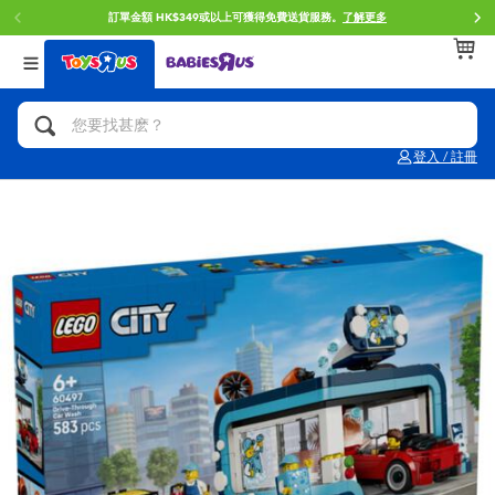
門店自取服務 網上購買並在店內取貨。
了解更多
返回
返回
返回
分類目錄
品牌
年齢
查看所有
人氣英雄,角色扮演,射擊玩具
Brunch Brother 早午餐兄弟
0~2歳
登入 / 註冊
單車,滑板車,騎乘車
Toy Story反斗奇兵
3~4歳
拼砌組合及樂高LEGO
Spider-Man蜘蛛俠
5~7歳
玩具車,貨車,火車及遙控系列
Mini Brands
8~11歳
手工藝,文具,蠟筆,泥膠,畫板
Play-Doh培樂多
12~14歳
娃娃, 芭比,收藏公仔
Pokemon寶可夢
14歳以上