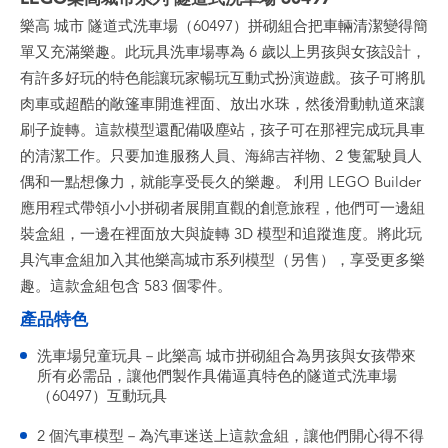
樂高 城市 隧道式洗車場（60497）拼砌組合把車輛清潔變得簡
單又充滿樂趣。此玩具洗車場專為 6 歲以上男孩與女孩設計，
有許多好玩的特色能讓玩家暢玩互動式扮演遊戲。孩子可將肌
肉車或超酷的敞篷車開進裡面、放出水珠，然後滑動軌道來讓
刷子旋轉。這款模型還配備吸塵站，孩子可在那裡完成玩具車
的清潔工作。只要加進服務人員、海綿吉祥物、2 隻駕駛員人
偶和一點想像力，就能享受長久的樂趣。 利用 LEGO Builder
應用程式帶領小小拼砌者展開直觀的創意旅程，他們可一邊組
裝盒組，一邊在裡面放大與旋轉 3D 模型和追蹤進度。將此玩
具汽車盒組加入其他樂高城市系列模型（另售），享受更多樂
趣。這款盒組包含 583 個零件。
產品特色
洗車場兒童玩具－此樂高 城市拼砌組合為男孩與女孩帶來
所有必需品，讓他們製作具備逼真特色的隧道式洗車場
（60497）互動玩具
2 個汽車模型－為汽車迷送上這款盒組，讓他們開心得不得