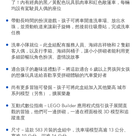
了！內有經典的黑／黃配色玩具肌肉車和紅色敞篷車，每輛
均設有駕駛員人偶的座位
帶動長時間的扮演遊戲－孩子可將車開進洗車場、放出水
珠，並滑動軌道來讓刷子旋轉，然後前往吸塵站，完成洗車
任務
洗車小隊就位－此盒組配有服務人員、海綿吉祥物和 2 隻顧
客人偶，以及行李箱、海綿與桶子，讓小小拼砌者能利用更
多細節暢玩角色扮演、盡情說故事
適合孩子的趣味送禮點子－將這款適合 6 歲以上男孩與女孩
的想像玩具送給喜歡享受拼砌體驗的汽車愛好者
尚有更多冒險可發掘－孩子可將此盒組加入其他樂高 城市
系列模型（另售），擴展樂趣
互動式數位指南－LEGO Builder 應用程式指引孩子展開直
觀的冒險，他們可一邊拼砌，一邊在裡面檢視 3D 模型和追
蹤進度
尺寸－這款 583 片裝的盒組中，洗車場模型高逾 13 公分、