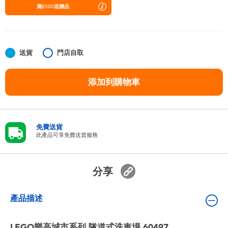
嬰兒及學前玩具
滿$500送贈品
任天堂 Switch
送貨
門店自取
電池
添加到購物車
盲盒
人氣角色
免費送貨
此產品可享免費送貨服務
生活精品
分享
產品描述
LEGO樂高城市系列 隧道式洗車場 60497