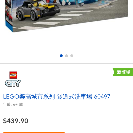
電子玩具
playpop
遊戲及拼圖系列
LEGO樂高
益智學習玩具
LeapFrog跳跳蛙
戶外及運動用品
Fuggler
派對用品
Tomica多美
新登場
角色扮演及造型系列
Globber高樂寶
LEGO樂高城市系列 隧道式洗車場 60497
毛毛公仔玩具
年齡:
6+
歲
$439.90
夏日用品