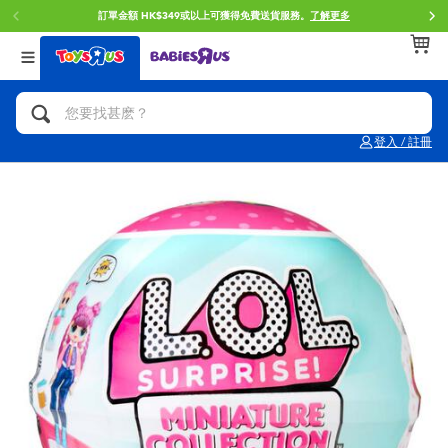
訂單金額 HK$349或以上可獲得免費送貨服務。
了解更多
返回
返回
返回
分類目錄
品牌
年齢
查看所有
人氣英雄,角色扮演,射擊玩具
Brunch Brother 早午餐兄弟
0~2歳
登入 / 註冊
單車,滑板車,騎乘車
Toy Story反斗奇兵
3~4歳
拼砌組合及樂高LEGO
Spider-Man蜘蛛俠
5~7歳
玩具車,貨車,火車及遙控系列
Mini Brands
8~11歳
手工藝,文具,蠟筆,泥膠,畫板
Play-Doh培樂多
12~14歳
娃娃, 芭比,收藏公仔
Pokemon寶可夢
14歳以上