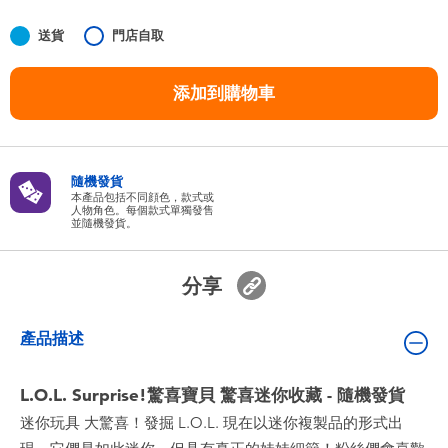
嬰兒及學前玩具
送貨
門店自取
任天堂 Switch
添加到購物車
電池
隨機發貨
盲盒
本產品包括不同顔色，款式或
人物角色。每個款式單獨發售
並隨機發貨。
人氣角色
分享
生活精品
產品描述
L.O.L. Surprise!驚喜寶貝 驚喜迷你收藏 - 隨機發貨
迷你玩具 大驚喜！發掘 L.O.L. 現在以迷你複製品的形式出