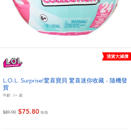
電子玩具
playpop
遊戲及拼圖系列
LEGO樂高
益智學習玩具
LeapFrog跳跳蛙
戶外及運動用品
Fuggler
清貨大減價
派對用品
Tomica多美
L.O.L. Surprise!驚喜寶貝 驚喜迷你收藏 - 隨機發
角色扮演及造型系列
Globber高樂寶
貨
年齡:
3+
歲
毛毛公仔玩具
$75.80
價格從
至
$89.90
每個
夏日用品