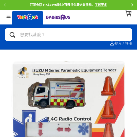
訂單金額 HK$349或以上可獲得免費送貨服務。
了解更多
返回
返回
返回
分類目錄
品牌
年齢
查看所有
人氣英雄,角色扮演,射擊玩具
Brunch Brother 早午餐兄弟
0~2歳
登入 / 註冊
單車,滑板車,騎乘車
Toy Story反斗奇兵
3~4歳
拼砌組合及樂高LEGO
Spider-Man蜘蛛俠
5~7歳
玩具車,貨車,火車及遙控系列
Mini Brands
8~11歳
手工藝,文具,蠟筆,泥膠,畫板
Play-Doh培樂多
12~14歳
娃娃, 芭比,收藏公仔
Pokemon寶可夢
14歳以上