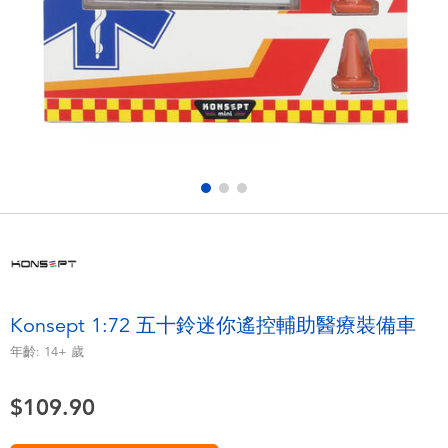
電子玩具
playpop
遊戲及拼圖系列
LEGO樂高
益智學習玩具
LeapFrog跳跳蛙
戶外及運動用品
Fuggler
派對用品
Tomica多美
角色扮演及造型系列
Globber高樂寶
Konsept 1:72 五十鈴迷你遙控輔助醫療裝備車
毛毛公仔玩具
年齡:
14+
歲
$109.90
夏日用品