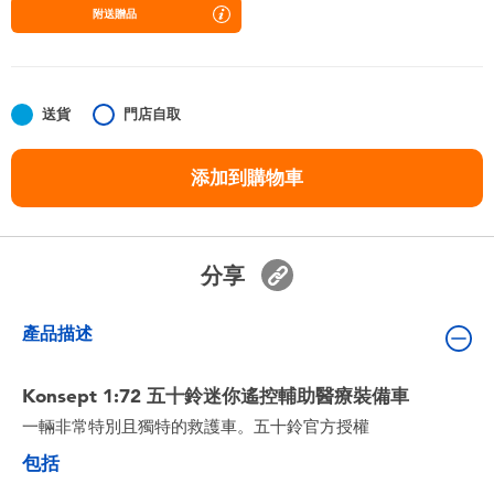
嬰兒及學前玩具
附送贈品
任天堂 Switch
送貨
門店自取
電池
添加到購物車
盲盒
人氣角色
分享
生活精品
產品描述
Konsept 1:72 五十鈴迷你遙控輔助醫療裝備車
一輛非常特別且獨特的救護車。五十鈴官方授權
包括