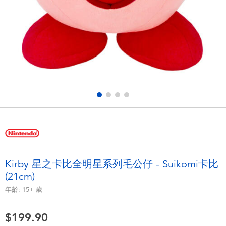
電子玩具
playpop
遊戲及拼圖系列
LEGO樂高
益智學習玩具
LeapFrog跳跳蛙
戶外及運動用品
Fuggler
派對用品
Tomica多美
角色扮演及造型系列
Globber高樂寶
Kirby 星之卡比全明星系列毛公仔 - Suikomi卡比
(21cm)
毛毛公仔玩具
年齡:
15+
歲
夏日用品
$199.90