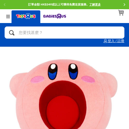
訂單金額 HK$349或以上可獲得免費送貨服務。
了解更多
返回
返回
返回
分類目錄
品牌
年齢
查看所有
人氣英雄,角色扮演,射擊玩具
Brunch Brother 早午餐兄弟
0~2歳
登入 / 註冊
單車,滑板車,騎乘車
Toy Story反斗奇兵
3~4歳
拼砌組合及樂高LEGO
Spider-Man蜘蛛俠
5~7歳
玩具車,貨車,火車及遙控系列
Mini Brands
8~11歳
手工藝,文具,蠟筆,泥膠,畫板
Play-Doh培樂多
12~14歳
娃娃, 芭比,收藏公仔
Pokemon寶可夢
14歳以上