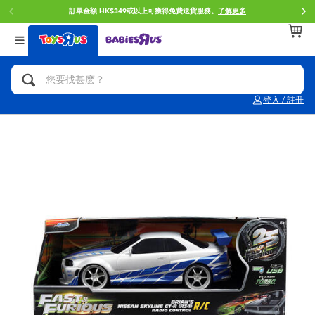
訂單金額 HK$349或以上可獲得免費送貨服務。
了解更多
返回
返回
返回
分類目錄
品牌
年齢
查看所有
人氣英雄,角色扮演,射擊玩具
Brunch Brother 早午餐兄弟
0~2歳
登入 / 註冊
單車,滑板車,騎乘車
Toy Story反斗奇兵
3~4歳
拼砌組合及樂高LEGO
Spider-Man蜘蛛俠
5~7歳
玩具車,貨車,火車及遙控系列
Mini Brands
8~11歳
手工藝,文具,蠟筆,泥膠,畫板
Play-Doh培樂多
12~14歳
娃娃, 芭比,收藏公仔
Pokemon寶可夢
14歳以上