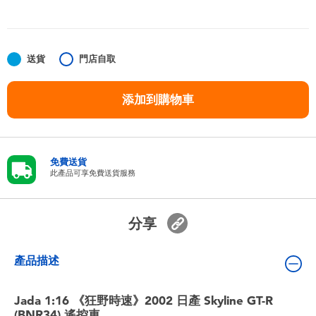
嬰兒及學前玩具
任天堂 Switch
送貨
門店自取
電池
添加到購物車
盲盒
免費送貨
人氣角色
此產品可享免費送貨服務
生活精品
分享
產品描述
Jada 1:16 《狂野時速》2002 日產 Skyline GT-R
(BNR34) 遙控車