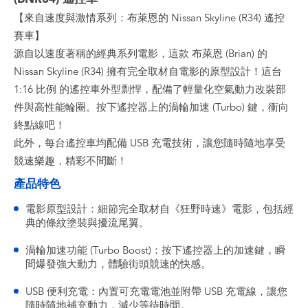
【來自速度與激情系列：布萊恩的 Nissan Skyline (R34) 遙控
賽車】
源自以速度著稱的經典系列電影，這款 布萊恩 (Brian) 的
Nissan Skyline (R34) 擁有完全取材自電影的原型設計！這台
1:16 比例 的遙控車外型剽悍，配備了輕量化空氣動力改裝部
件與高性能輪圈。按下遙控器上的渦輪加速 (Turbo) 鍵，衝向
終點線吧！
此外，每台遙控車均配備 USB 充電技術，讓您隨時隨地享受
競速樂趣，精彩不間斷！
產品特色
電影原型設計：細節完全取材自《狂野時速》電影，包括經
典的條紋塗裝與擾流尾翼。
渦輪加速功能 (Turbo Boost)：按下遙控器上的加速鍵，瞬
間爆發強大動力，體驗街頭競速的快感。
USB 便利充電：內置可充電電池並附帶 USB 充電線，讓您
隨時隨地補充動力，減少等待時間。