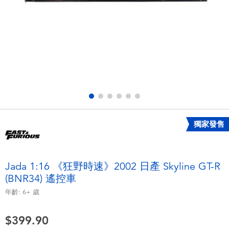
電子玩具
playpop
遊戲及拼圖系列
LEGO樂高
益智學習玩具
LeapFrog跳跳蛙
戶外及運動用品
Fuggler
派對用品
Tomica多美
獨家發售
角色扮演及造型系列
Globber高樂寶
Jada 1:16 《狂野時速》2002 日產 Skyline GT-R
(BNR34) 遙控車
毛毛公仔玩具
年齡:
6+
歲
夏日用品
$399.90