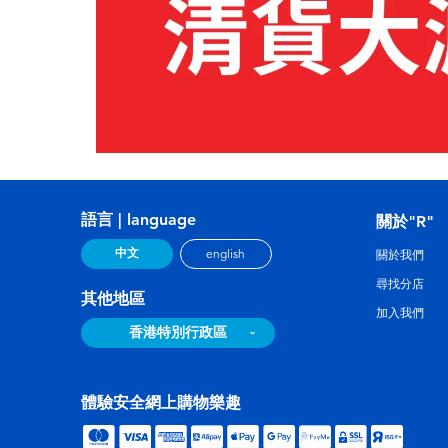
語言 | language
關於"R"
中文
english
關於我們
尋找分店
其他地區
加入我們
香港特別行政區
體驗安全網上購物樂趣