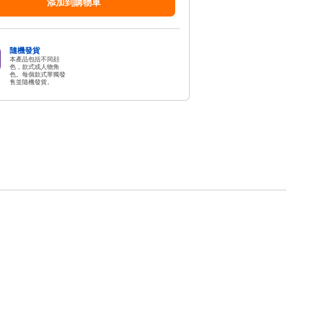
添加到購物車
隨機發貨
本產品包括不同顔
色，款式或人物角
色。每個款式單獨發
售並隨機發貨。