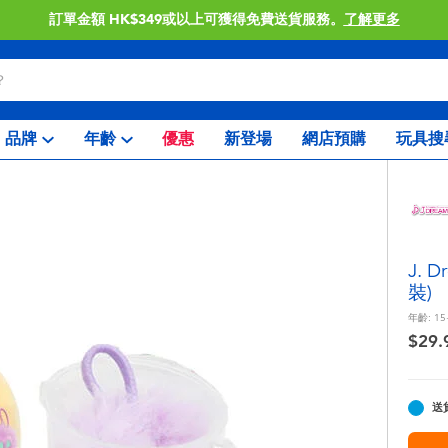
訂單金額 HK$349或以上可獲得免費送貨服務。
了解更多
品牌
年齡
優惠
新登場
網店預購
玩具搜
J. 
裝)
年齡:
15
$29.
送