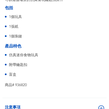
包括
1個玩具
1張紙
1個珠鏈
產品特色
仿真迷你食物玩具
附帶鑰匙扣
盲盒
商品# 936820
注意事項