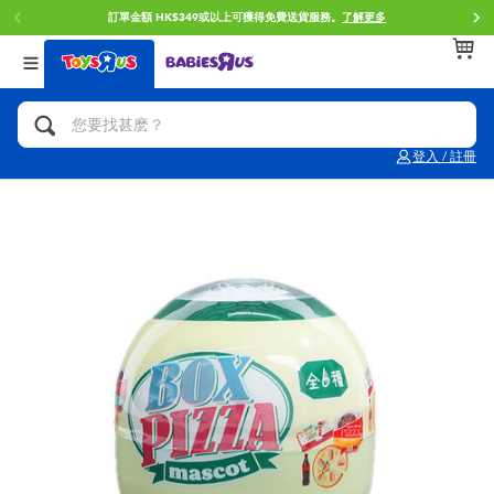
訂單金額 HK$349或以上可獲得免費送貨服務。
了解更多
返回
返回
返回
分類目錄
品牌
年齢
查看所有
人氣英雄,角色扮演,射擊玩具
Brunch Brother 早午餐兄弟
0~2歳
登入 / 註冊
單車,滑板車,騎乘車
Toy Story反斗奇兵
3~4歳
拼砌組合及樂高LEGO
Spider-Man蜘蛛俠
5~7歳
玩具車,貨車,火車及遙控系列
Mini Brands
8~11歳
手工藝,文具,蠟筆,泥膠,畫板
Play-Doh培樂多
12~14歳
娃娃, 芭比,收藏公仔
Pokemon寶可夢
14歳以上