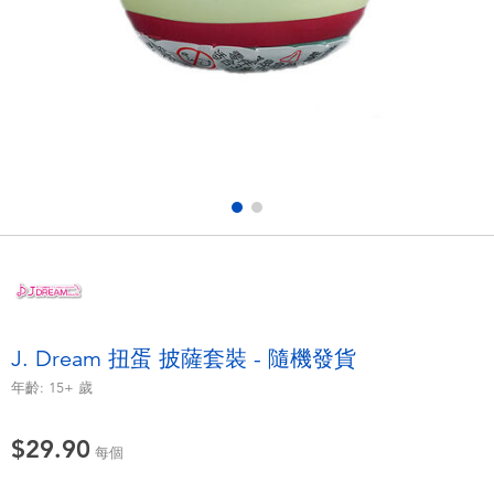
電子玩具
playpop
遊戲及拼圖系列
LEGO樂高
益智學習玩具
LeapFrog跳跳蛙
戶外及運動用品
Fuggler
派對用品
Tomica多美
角色扮演及造型系列
Globber高樂寶
J. Dream 扭蛋 披薩套裝 - 隨機發貨
毛毛公仔玩具
年齡:
15+
歲
$29.90
夏日用品
每個