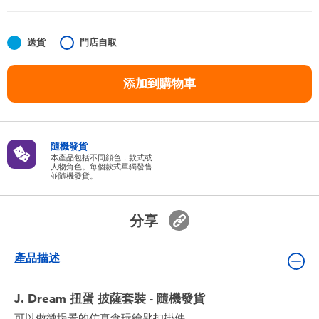
嬰兒及學前玩具
送貨
門店自取
任天堂 Switch
添加到購物車
電池
盲盒
隨機發貨
本產品包括不同顔色，款式或
人物角色。每個款式單獨發售
人氣角色
並隨機發貨。
生活精品
分享
產品描述
J. Dream 扭蛋 披薩套裝 - 隨機發貨
可以做微場景的仿真食玩鑰匙扣掛件