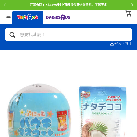
訂單金額 HK$349或以上可獲得免費送貨服務。
了解更多
返回
返回
返回
分類目錄
品牌
年齢
查看所有
人氣英雄,角色扮演,射擊玩具
Brunch Brother 早午餐兄弟
0~2歳
登入 / 註冊
單車,滑板車,騎乘車
Toy Story反斗奇兵
3~4歳
拼砌組合及樂高LEGO
Spider-Man蜘蛛俠
5~7歳
玩具車,貨車,火車及遙控系列
Mini Brands
8~11歳
手工藝,文具,蠟筆,泥膠,畫板
Play-Doh培樂多
12~14歳
娃娃, 芭比,收藏公仔
Pokemon寶可夢
14歳以上