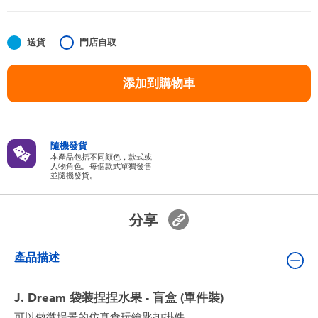
嬰兒及學前玩具
送貨
門店自取
任天堂 Switch
添加到購物車
電池
盲盒
隨機發貨
本產品包括不同顔色，款式或
人物角色。每個款式單獨發售
人氣角色
並隨機發貨。
生活精品
分享
產品描述
J. Dream 袋装捏捏水果 - 盲盒 (單件裝)
可以做微場景的仿真食玩鑰匙扣掛件