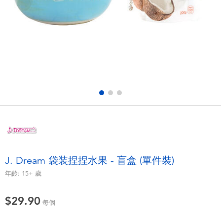
電子玩具
playpop
遊戲及拼圖系列
LEGO樂高
益智學習玩具
LeapFrog跳跳蛙
戶外及運動用品
Fuggler
派對用品
Tomica多美
角色扮演及造型系列
Globber高樂寶
J. Dream 袋装捏捏水果 - 盲盒 (單件裝)
毛毛公仔玩具
年齡:
15+
歲
$29.90
夏日用品
每個