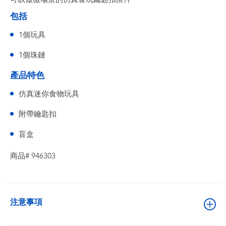
包括
1個玩具
1個珠鏈
產品特色
仿真迷你食物玩具
附帶鑰匙扣
盲盒
商品# 946303
注意事項