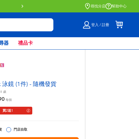
門店自取服務 網上購買並在店內
尋找分店
幫助中心
登入 / 註冊
尋器
禮品卡
ex 泳鏡 (1件) - 隨機發貨
 8
歲
90
每個
買2送1
貨
門店自取