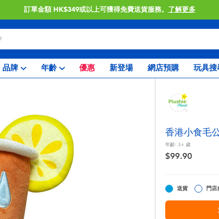
訂單金額 HK$349或以上可獲得免費送貨服務。
了解更多
品牌
年齡
優惠
新登場
網店預購
玩具搜
香港小食毛公
年齡:
3+
歲
$99.90
送貨
門店