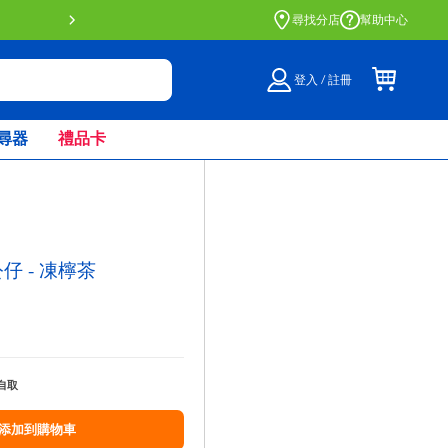
門店自取服務 網上購買並在店內
尋找分店
幫助中心
登入 / 註冊
尋器
禮品卡
仔 - 凍檸茶
自取
添加到購物車