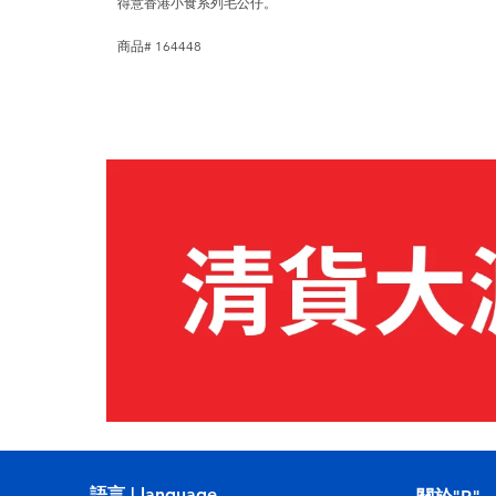
得意香港小食系列毛公仔。
商品# 164448
語言 | language