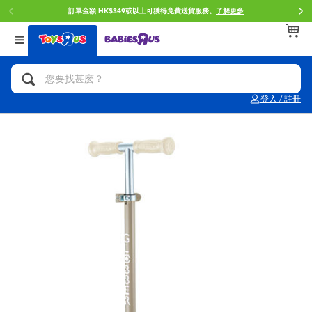
訂單金額 HK$349或以上可獲得免費送貨服務。
了解更多
返回
返回
返回
分類目錄
品牌
年齢
查看所有
人氣英雄,角色扮演,射擊玩具
Brunch Brother 早午餐兄弟
0~2歳
登入 / 註冊
單車,滑板車,騎乘車
Toy Story反斗奇兵
3~4歳
拼砌組合及樂高LEGO
Spider-Man蜘蛛俠
5~7歳
玩具車,貨車,火車及遙控系列
Mini Brands
8~11歳
手工藝,文具,蠟筆,泥膠,畫板
Play-Doh培樂多
12~14歳
娃娃, 芭比,收藏公仔
Pokemon寶可夢
14歳以上