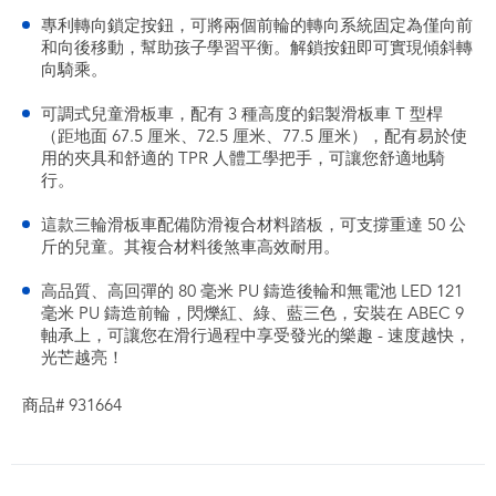
專利轉向鎖定按鈕，可將兩個前輪的轉向系統固定為僅向前
和向後移動，幫助孩子學習平衡。解鎖按鈕即可實現傾斜轉
向騎乘。
可調式兒童滑板車，配有 3 種高度的鋁製滑板車 T 型桿
（距地面 67.5 厘米、72.5 厘米、77.5 厘米），配有易於使
用的夾具和舒適的 TPR 人體工學把手，可讓您舒適地騎
行。
這款三輪滑板車配備防滑複合材料踏板，可支撐重達 50 公
斤的兒童。其複合材料後煞車高效耐用。
高品質、高回彈的 80 毫米 PU 鑄造後輪和無電池 LED 121
毫米 PU 鑄造前輪，閃爍紅、綠、藍三色，安裝在 ABEC 9
軸承上，可讓您在滑行過程中享受發光的樂趣 - 速度越快，
光芒越亮！
商品# 931664