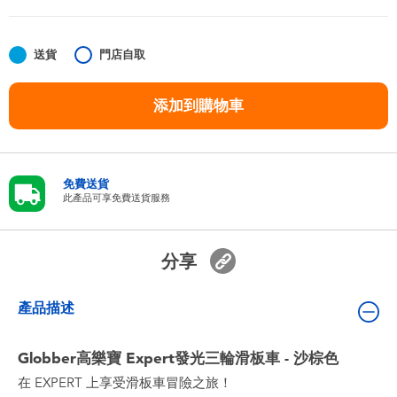
嬰兒及學前玩具
送貨
門店自取
任天堂 Switch
添加到購物車
電池
盲盒
免費送貨
此產品可享免費送貨服務
人氣角色
分享
生活精品
產品描述
Globber高樂寶 Expert發光三輪滑板車 - 沙棕色
在 EXPERT 上享受滑板車冒險之旅！