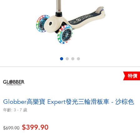
電子玩具
playpop
遊戲及拼圖系列
LEGO樂高
益智學習玩具
LeapFrog跳跳蛙
戶外及運動用品
Fuggler
派對用品
Tomica多美
特價
角色扮演及造型系列
Globber高樂寶
Globber高樂寶 Expert發光三輪滑板車 - 沙棕色
毛毛公仔玩具
年齡:
3 - 7
歲
$399.90
夏日用品
價格從
至
$699.90