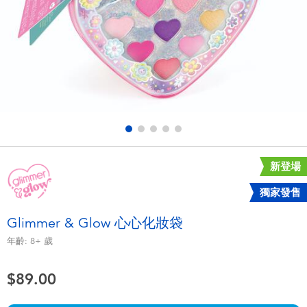
電子玩具
playpop
遊戲及拼圖系列
LEGO樂高
益智學習玩具
LeapFrog跳跳蛙
戶外及運動用品
Fuggler
派對用品
Tomica多美
新登場
獨家發售
角色扮演及造型系列
Globber高樂寶
Glimmer & Glow 心心化妝袋
毛毛公仔玩具
年齡:
8+
歲
$89.00
夏日用品