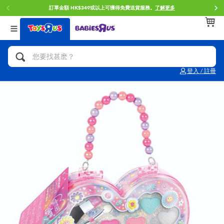
訂單金額 HK$349或以上可獲得免費送貨服務。
了解更多
返回
返回
返回
分類目錄
品牌
年齢
查看所有
人氣英雄,角色扮演,射擊玩具
Brunch Brother 早午餐兄弟
0~2歳
登入 / 註冊
單車,滑板車,騎乘車
Toy Story反斗奇兵
3~4歳
拼砌組合及樂高LEGO
Spider-Man蜘蛛俠
5~7歳
玩具車,貨車,火車及遙控系列
Mini Brands
8~11歳
手工藝,文具,蠟筆,泥膠,畫板
Play-Doh培樂多
12~14歳
娃娃, 芭比,收藏公仔
Pokemon寶可夢
14歳以上