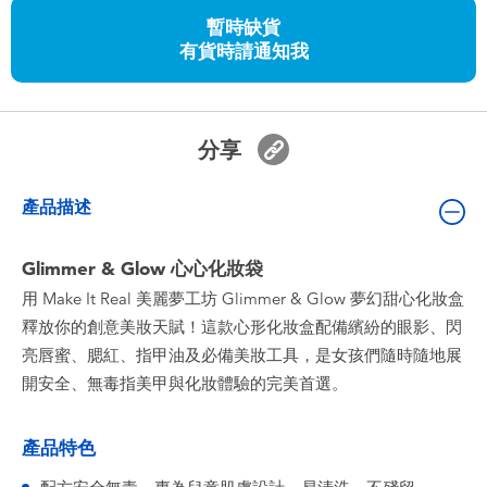
嬰兒及學前玩具
暫時缺貨
有貨時請通知我
任天堂 Switch
電池
分享
盲盒
產品描述
人氣角色
Glimmer & Glow 心心化妝袋
用 Make It Real 美麗夢工坊 Glimmer & Glow 夢幻甜心化妝盒
生活精品
釋放你的創意美妝天賦！這款心形化妝盒配備繽紛的眼影、閃
亮唇蜜、腮紅、指甲油及必備美妝工具，是女孩們隨時隨地展
開安全、無毒指美甲與化妝體驗的完美首選。
產品特色