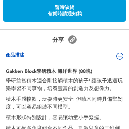
嬰兒及學前玩具
暫時缺貨
有貨時請通知我
任天堂 Switch
電池
分享
盲盒
產品描述
人氣角色
Gakken Block學研積木 海洋世界 (88塊)
學研益智積木適合剛接觸積木的孩子! 讓孩子透過玩
生活精品
樂學習不同事物，培養豐富的創造力及想像力。
積木手感較軟，玩耍時更安全; 但積木同時具備堅韌
度，可以容易組裝不同模型。
積木形狀特別設計，容易讓幼童小手緊握。
積木可從多角度組合不同作品，刺激兒童的三維創