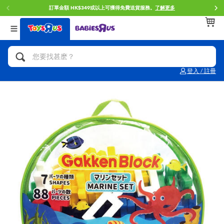
解更多
門店自取服務 網上購買並在店內取貨。
了解更多
返回
返回
返回
分類目錄
品牌
年齢
查看所有
人氣英雄,角色扮演,射擊玩具
Brunch Brother 早午餐兄弟
0~2歳
登入 / 註冊
單車,滑板車,騎乘車
Toy Story反斗奇兵
3~4歳
拼砌組合及樂高LEGO
Spider-Man蜘蛛俠
5~7歳
玩具車,貨車,火車及遙控系列
Mini Brands
8~11歳
手工藝,文具,蠟筆,泥膠,畫板
Play-Doh培樂多
12~14歳
娃娃, 芭比,收藏公仔
Pokemon寶可夢
14歳以上