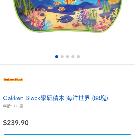
電子玩具
playpop
遊戲及拼圖系列
LEGO樂高
益智學習玩具
LeapFrog跳跳蛙
戶外及運動用品
Fuggler
派對用品
Tomica多美
角色扮演及造型系列
Globber高樂寶
Gakken Block學研積木 海洋世界 (88塊)
毛毛公仔玩具
年齡:
1+
歲
$239.90
夏日用品