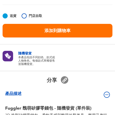
嬰兒及學前玩具
送貨
門店自取
任天堂 Switch
添加到購物車
電池
盲盒
隨機發貨
本產品包括不同顔色，款式或
人物角色。每個款式單獨發售
人氣角色
並隨機發貨。
生活精品
分享
產品描述
Fuggler 醜萌矽膠零錢包 - 隨機發貨 (單件裝)