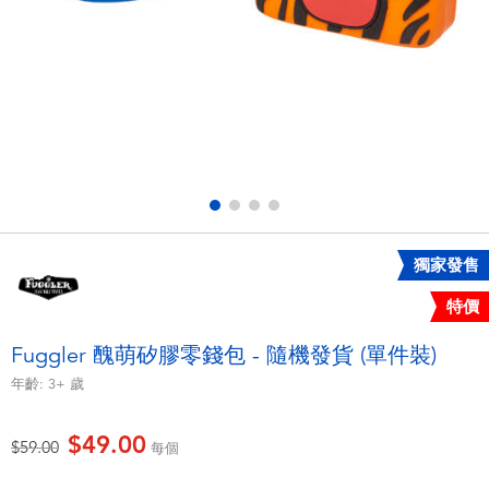
電子玩具
playpop
遊戲及拼圖系列
LEGO樂高
益智學習玩具
LeapFrog跳跳蛙
戶外及運動用品
Fuggler
派對用品
Tomica多美
獨家發售
特價
角色扮演及造型系列
Globber高樂寶
Fuggler 醜萌矽膠零錢包 - 隨機發貨 (單件裝)
毛毛公仔玩具
年齡:
3+
歲
$49.00
夏日用品
價格從
至
$59.00
每個