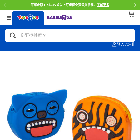
訂單金額 HK$349或以上可獲得免費送貨服務。
了解更多
返回
返回
返回
分類目錄
品牌
年齢
查看所有
人氣英雄,角色扮演,射擊玩具
Brunch Brother 早午餐兄弟
0~2歳
登入 / 註冊
單車,滑板車,騎乘車
Toy Story反斗奇兵
3~4歳
拼砌組合及樂高LEGO
Spider-Man蜘蛛俠
5~7歳
玩具車,貨車,火車及遙控系列
Mini Brands
8~11歳
手工藝,文具,蠟筆,泥膠,畫板
Play-Doh培樂多
12~14歳
娃娃, 芭比,收藏公仔
Pokemon寶可夢
14歳以上