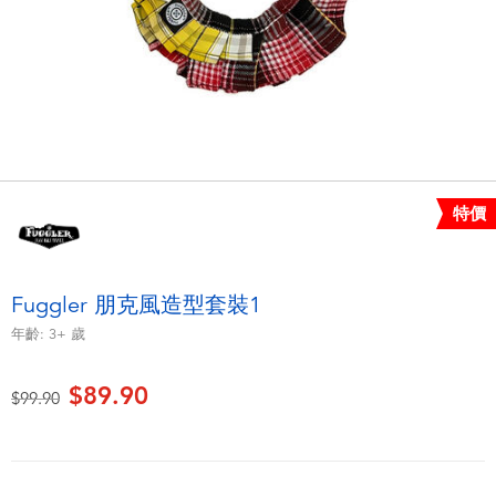
電子玩具
playpop
遊戲及拼圖系列
LEGO樂高
益智學習玩具
LeapFrog跳跳蛙
戶外及運動用品
Fuggler
特價
派對用品
Tomica多美
Fuggler 朋克風造型套裝1
角色扮演及造型系列
Globber高樂寶
年齡:
3+
歲
毛毛公仔玩具
$89.90
價格從
至
$99.90
夏日用品