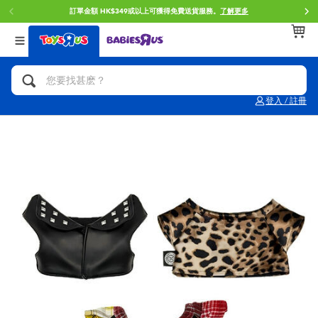
訂單金額 HK$349或以上可獲得免費送貨服務。
了解更多
返回
返回
返回
分類目錄
品牌
年齢
查看所有
人氣英雄,角色扮演,射擊玩具
Brunch Brother 早午餐兄弟
0~2歳
登入 / 註冊
單車,滑板車,騎乘車
Toy Story反斗奇兵
3~4歳
拼砌組合及樂高LEGO
Spider-Man蜘蛛俠
5~7歳
玩具車,貨車,火車及遙控系列
Mini Brands
8~11歳
手工藝,文具,蠟筆,泥膠,畫板
Play-Doh培樂多
12~14歳
娃娃, 芭比,收藏公仔
Pokemon寶可夢
14歳以上