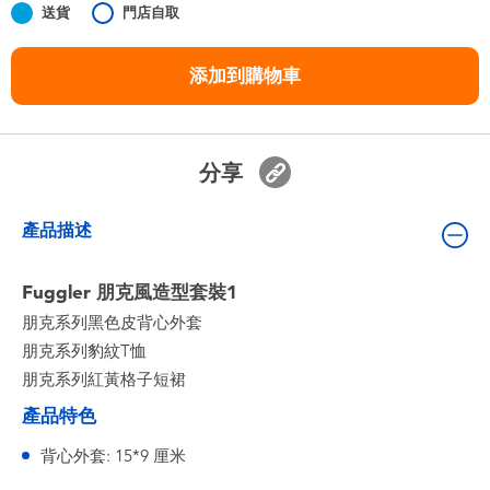
送貨
門店自取
嬰兒及學前玩具
添加到購物車
任天堂 Switch
電池
分享
盲盒
產品描述
人氣角色
Fuggler 朋克風造型套裝1
朋克系列黑色皮背心外套
生活精品
朋克系列豹紋T恤
朋克系列紅黃格子短裙
產品特色
背心外套: 15*9 厘米