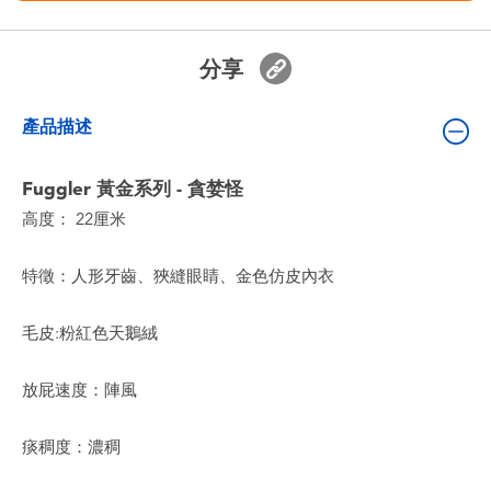
嬰兒及學前玩具
分享
任天堂 Switch
產品描述
電池
Fuggler 黃金系列 - 貪婪怪
盲盒
高度： 22厘米
人氣角色
特徵：人形牙齒、狹縫眼睛、金色仿皮內衣
生活精品
毛皮:粉紅色天鵝絨
放屁速度：陣風
痰稠度：濃稠