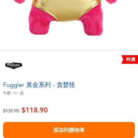
電子玩具
playpop
遊戲及拼圖系列
LEGO樂高
益智學習玩具
LeapFrog跳跳蛙
戶外及運動用品
Fuggler
特價
派對用品
Tomica多美
Fuggler 黃金系列 - 貪婪怪
角色扮演及造型系列
Globber高樂寶
年齡:
4+
歲
毛毛公仔玩具
$118.90
價格從
至
$139.90
夏日用品
添加到購物車