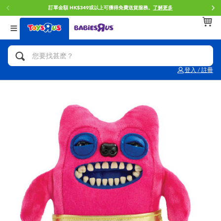
訂單金額 HK$349或以上可獲得免費送貨服務。
了解更多
返回
返回
返回
分類目錄
品牌
年齢
查看所有
人氣英雄,角色扮演,射擊玩具
Brunch Brother 早午餐兄弟
0~2歳
登入 / 註冊
單車,滑板車,騎乘車
Toy Story反斗奇兵
3~4歳
拼砌組合及樂高LEGO
Spider-Man蜘蛛俠
5~7歳
玩具車,貨車,火車及遙控系列
Mini Brands
8~11歳
手工藝,文具,蠟筆,泥膠,畫板
Play-Doh培樂多
12~14歳
娃娃, 芭比,收藏公仔
Pokemon寶可夢
14歳以上