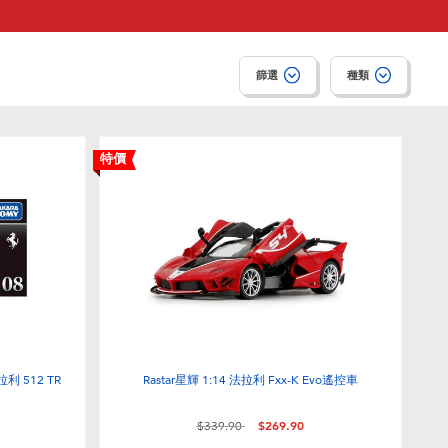
篩選
種類
特價
拉利 512 TR
Rastar星輝 1:14 法拉利 Fxx-K Evo遙控車
價格從
至
$339.90
$269.90