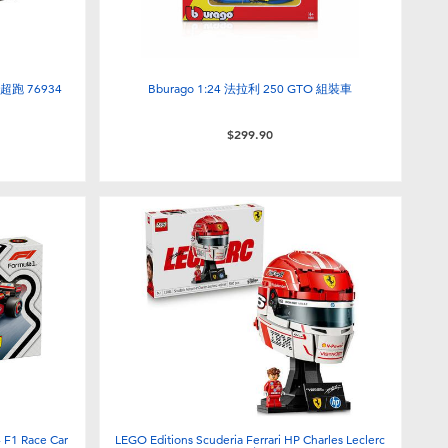
超跑 76934
Bburago 1:24 法拉利 250 GTO 組裝車
$299.90
1 Race Car
LEGO Editions Scuderia Ferrari HP Charles Leclerc