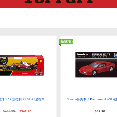
新登場
r星輝 1:12 法拉利 F1 SF-25遙控車
Tomica多美車仔 Premium No.08 法
價格從
至
$499.90
$349.90
$59.90