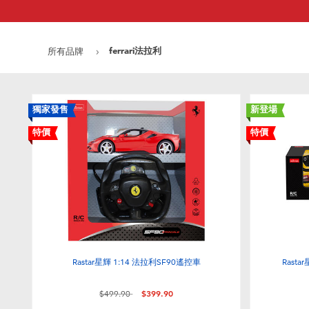
ferrari法拉利
所有品牌
獨家發售
新登場
特價
特價
Rastar星輝 1:14 法拉利SF90遙控車
Rasta
價格從
至
$499.90
$399.90