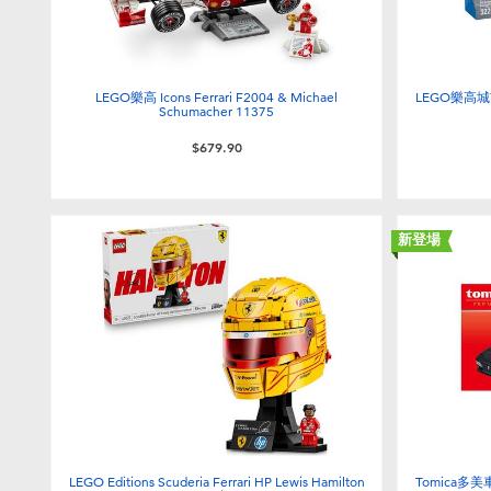
LEGO樂高 Icons Ferrari F2004 & Michael
LEGO樂高城
Schumacher 11375
$679.90
新登場
LEGO Editions Scuderia Ferrari HP Lewis Hamilton
Tomica多美車仔