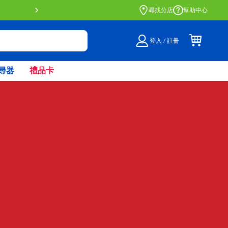
尋找分店
幫助中心
登入 / 註冊
尋器
禮品卡