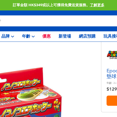
訂單金額 HK$349或以上可獲得免費送貨服務。
了解更多
品牌
年齡
優惠
新登場
網店預購
玩具搜
Ep
墊球
年齡:
3+
$129