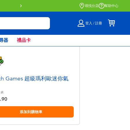
門店自取服務 網上購買並在店內
尋找分店
幫助中心
登入 / 註冊
尋器
禮品卡
och Games 超級瑪利歐迷你氣
歲
.90
添加到購物車