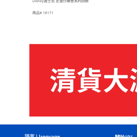
Disney迪士尼 史迪仔睡覺系列掛飾
商品# 18171
語言 | language