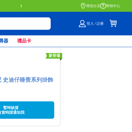
門店自取服務 網上購買並在店內
尋找分店
幫助中心
登入 / 註冊
尋器
禮品卡
新登場
士尼 史迪仔睡覺系列掛飾
暫時缺貨
有貨時請通知我