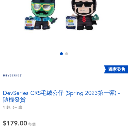
電子玩具
playpop
遊戲及拼圖系列
LEGO樂高
益智學習玩具
LeapFrog跳跳蛙
戶外及運動用品
Fuggler
派對用品
Tomica多美
獨家發售
角色扮演及造型系列
Globber高樂寶
DevSeries CRS毛絨公仔 (Spring 2023第一彈) -
隨機發貨
毛毛公仔玩具
年齡:
6+
歲
夏日用品
$179.00
每個