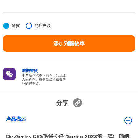
嬰兒及學前玩具
任天堂 Switch
送貨
門店自取
電池
添加到購物車
盲盒
隨機發貨
人氣角色
本產品包括不同顔色，款式或
人物角色。每個款式單獨發售
並隨機發貨。
生活精品
分享
產品描述
DevSeries CRS毛絨公仔 (Spring 2023第一彈) - 隨機