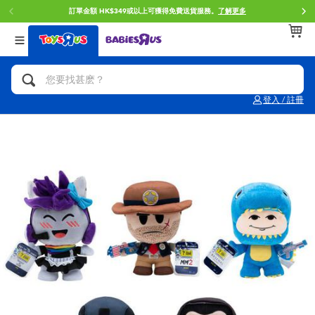
訂單金額 HK$349或以上可獲得免費送貨服務。
了解更多
返回
返回
返回
分類目錄
品牌
年齢
查看所有
人氣英雄,角色扮演,射擊玩具
Brunch Brother 早午餐兄弟
0~2歳
登入 / 註冊
單車,滑板車,騎乘車
Toy Story反斗奇兵
3~4歳
拼砌組合及樂高LEGO
Spider-Man蜘蛛俠
5~7歳
玩具車,貨車,火車及遙控系列
Mini Brands
8~11歳
手工藝,文具,蠟筆,泥膠,畫板
Play-Doh培樂多
12~14歳
娃娃, 芭比,收藏公仔
Pokemon寶可夢
14歳以上