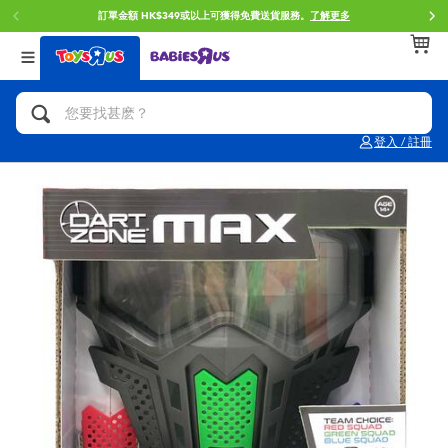
訂單金額 HK$349或以上可獲得免費送貨服務。
了解更多
返回
返回
返回
分類目錄
品牌
年齢
查看所有
人氣英雄,角色扮演,射擊玩具
Brunch Brother 早午餐兄弟
0~2歳
登入 / 註冊
單車,滑板車,騎乘車
Toy Story反斗奇兵
3~4歳
拼砌組合及樂高LEGO
Spider-Man蜘蛛俠
5~7歳
玩具車,貨車,火車及遙控系列
Mini Brands
8~11歳
手工藝,文具,蠟筆,泥膠,畫板
Play-Doh培樂多
12~14歳
娃娃, 芭比,收藏公仔
Pokemon寶可夢
14歳以上