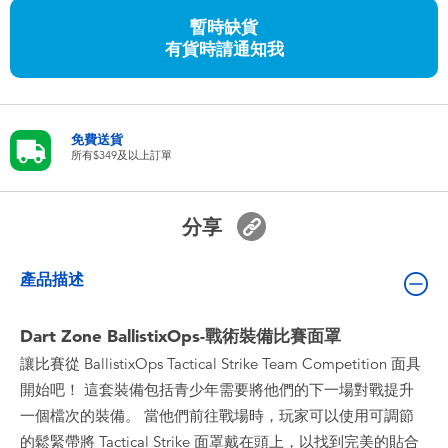
嬰兒及學前玩具
暫時缺貨
有貨時請通知我
任天堂 Switch
電池
免費送貨
所有$349及以上訂單
盲盒
分享
人氣角色
產品描述
生活精品
Dart Zone BallistixOps-戰術裝備比賽面罩
讓比賽從 BallistixOps Tactical Strike Team Competition 面具
開始吧！ 這套裝備包括青少年需要將他們的下一場對戰提升
一個檔次的裝備。 當他們前往戰場時，玩家可以使用可調節
的鬆緊帶將 Tactical Strike 面罩戴在頭上，以找到完美的貼合