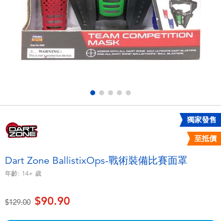
電子玩具
playpop
遊戲及拼圖系列
LEGO樂高
益智學習玩具
LeapFrog跳跳蛙
戶外及運動用品
Fuggler
派對用品
Tomica多美
獨家發售
至抵價
角色扮演及造型系列
Globber高樂寶
Dart Zone BallistixOps-戰術裝備比賽面罩
毛毛公仔玩具
年齡:
14+
歲
$90.90
夏日用品
價格從
至
$129.00