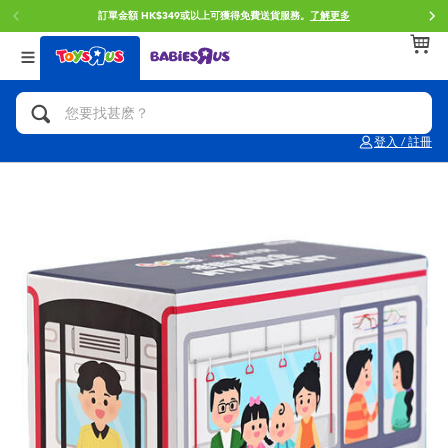
門店自取服務 網上購買並在店內取貨。
了解更多
返回
返回
返回
分類目錄
品牌
年齢
查看所有
人氣英雄,角色扮演,射擊玩具
Brunch Brother 早午餐兄弟
0~2歳
登入 / 註冊
單車,滑板車,騎乘車
Toy Story反斗奇兵
3~4歳
拼砌組合及樂高LEGO
Spider-Man蜘蛛俠
5~7歳
玩具車,貨車,火車及遙控系列
Mini Brands
8~11歳
手工藝,文具,蠟筆,泥膠,畫板
Play-Doh培樂多
12~14歳
娃娃, 芭比,收藏公仔
Pokemon寶可夢
14歳以上