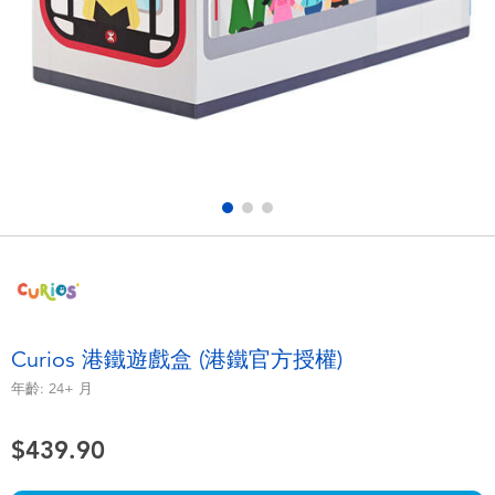
電子玩具
playpop
遊戲及拼圖系列
LEGO樂高
益智學習玩具
LeapFrog跳跳蛙
戶外及運動用品
Fuggler
派對用品
Tomica多美
角色扮演及造型系列
Globber高樂寶
Curios 港鐵遊戲盒 (港鐵官方授權)
毛毛公仔玩具
年齡:
24+
月
$439.90
夏日用品