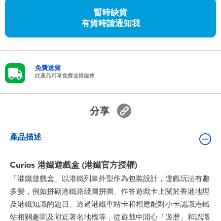
嬰兒及學前玩具
暫時缺貨
有貨時請通知我
任天堂 Switch
電池
免費送貨
此產品可享免費送貨服務
盲盒
分享
人氣角色
產品描述
生活精品
Curios 港鐵遊戲盒 (港鐵官方授權)
「港鐵遊戲盒」以港鐵列車外型作為包裝設計，遊戲玩法有趣
多變，例如拼砌港鐵路綫圖拼圖、作答遊戲卡上關於香港地理
及港鐵知識的題目、透過港鐵車站卡和相應配對小卡認識港鐵
站相關趣聞及附近著名地標等，從遊戲中開心「遊歷」和認識