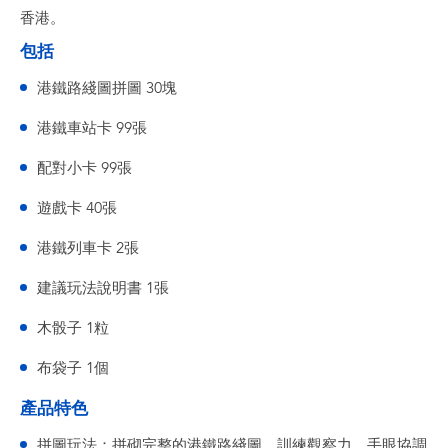
香港。
包括
港鐵路綫圖拼圖 30塊
港鐵車站卡 99張
配對小卡 99張
遊戲卡 40張
港鐵列車卡 2張
建議玩法說明書 1張
木骰子 1粒
布袋子 1個
產品特色
拼圖玩法：拼砌完整的港鐵路綫圖，訓練觀察力、手眼協調