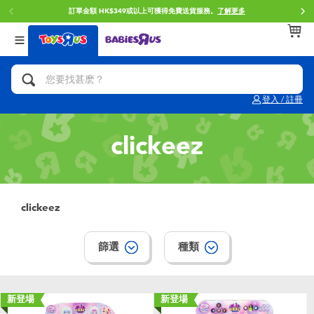
訂單金額 HK$349或以上可獲得免費送貨服務。
了解更多
返回
返回
返回
分類目錄
品牌
年齢
查看所有
人氣英雄,角色扮演,射擊玩具
Brunch Brother 早午餐兄弟
0~2歳
登入 / 註冊
單車,滑板車,騎乘車
Toy Story反斗奇兵
3~4歳
clickeez
拼砌組合及樂高LEGO
Spider-Man蜘蛛俠
5~7歳
玩具車,貨車,火車及遙控系列
Mini Brands
8~11歳
clickeez
手工藝,文具,蠟筆,泥膠,畫板
Play-Doh培樂多
12~14歳
篩選
種類
娃娃, 芭比,收藏公仔
Pokemon寶可夢
14歳以上
新登場
新登場