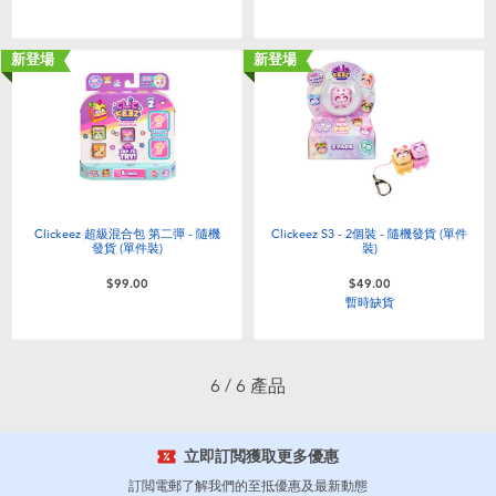
嬰兒及學前玩具
新登場
新登場
任天堂 Switch
電池
盲盒
Clickeez 超級混合包 第二彈 - 隨機
Clickeez S3 - 2個裝 - 隨機發貨 (單件
發貨 (單件裝)
裝)
人氣角色
$99.00
$49.00
暫時缺貨
生活精品
6 / 6 產品
立即訂閲獲取更多優惠
訂閲電郵了解我們的至抵優惠及最新動態