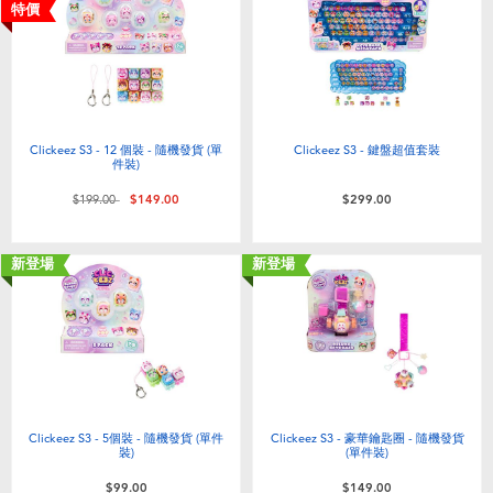
電子玩具
playpop
特價
遊戲及拼圖系列
LEGO樂高
益智學習玩具
LeapFrog跳跳蛙
Clickeez S3 - 12 個裝 - 隨機發貨 (單
Clickeez S3 - 鍵盤超值套裝
件裝)
戶外及運動用品
Fuggler
價格從
至
$199.00
$149.00
$299.00
派對用品
Tomica多美
新登場
新登場
角色扮演及造型系列
Globber高樂寶
毛毛公仔玩具
Clickeez S3 - 5個裝 - 隨機發貨 (單件
Clickeez S3 - 豪華鑰匙圈 - 隨機發貨
夏日用品
裝)
(單件裝)
$99.00
$149.00