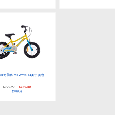
unk奇萌客 Mk Wave 14英寸 黄色
價格從
至
$999.90
$349.80
暫時缺貨