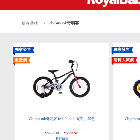
chipmunk奇萌客
所有品牌
獨家發售
獨家發售
至抵價
清貨大減價
Chipmunk奇萌客 Mk Racer 18英寸 黑色
Chipmu
價格從
至
$999.00
$799.90
暫時缺貨