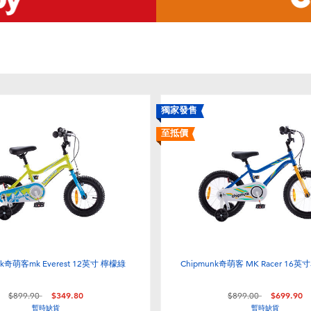
獨家發售
至抵價
nk奇萌客mk Everest 12英寸 檸檬綠
Chipmunk奇萌客 MK Racer 16英
價格從
至
價格從
至
$899.90
$349.80
$899.00
$699.90
暫時缺貨
暫時缺貨