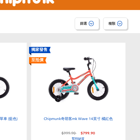
篩選
種類
獨家發售
至抵價
寸單車 (藍色)
Chipmunk奇萌客mk Wave 14英寸 橘紅色
價格從
至
$999.90
$799.90
暫時缺貨