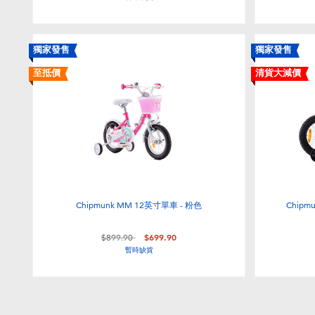
獨家發售
獨家發售
至抵價
清貨大減價
Chipmunk MM 12英寸單車 - 粉色
Chipm
價格從
至
$899.90
$699.90
暫時缺貨