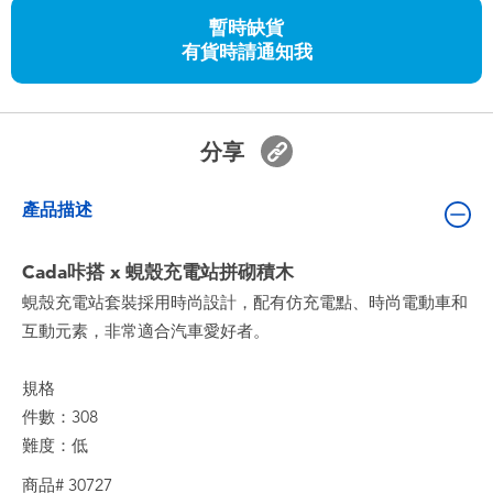
嬰兒及學前玩具
暫時缺貨
有貨時請通知我
任天堂 Switch
電池
分享
盲盒
產品描述
人氣角色
Cada咔搭 x 蜆殼充電站拼砌積木
蜆殼充電站套裝採用時尚設計，配有仿充電點、時尚電動車和
生活精品
互動元素，非常適合汽車愛好者。
規格
件數：308
難度：低
商品# 30727