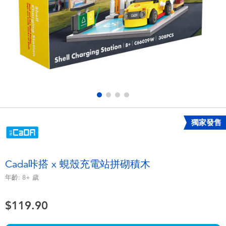
電子玩具
playpop
遊戲及拼圖系列
LEGO樂高
益智學習玩具
LeapFrog跳跳蛙
戶外及運動用品
Fuggler
派對用品
Tomica多美
獨家發售
角色扮演及造型系列
Globber高樂寶
Cada咔搭 x 蜆殼充電站拼砌積木
毛毛公仔玩具
年齡:
8+
歲
$119.90
夏日用品