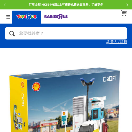
訂單金額 HK$349或以上可獲得免費送貨服務。
了解更多
返回
返回
返回
分類目錄
品牌
年齢
查看所有
人氣英雄,角色扮演,射擊玩具
Brunch Brother 早午餐兄弟
0~2歳
登入 / 註冊
單車,滑板車,騎乘車
Toy Story反斗奇兵
3~4歳
拼砌組合及樂高LEGO
Spider-Man蜘蛛俠
5~7歳
玩具車,貨車,火車及遙控系列
Mini Brands
8~11歳
手工藝,文具,蠟筆,泥膠,畫板
Play-Doh培樂多
12~14歳
娃娃, 芭比,收藏公仔
Pokemon寶可夢
14歳以上