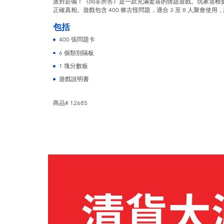
派對必備！《問非所答》是一款充滿驚喜的猜題遊戲。玩家需根
正確真相。遊戲包含 400 條古怪問題，適合 3 至 8 人聚會使
包括
400 張問題卡
6 個類別隔板
1 塊分數板
遊戲說明書
商品# 12685