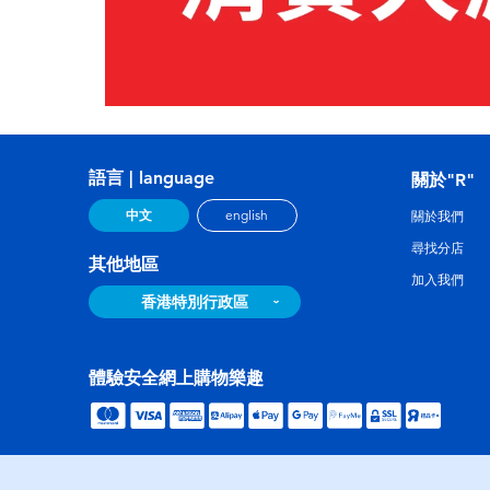
語言 | language
關於"R"
中文
english
關於我們
尋找分店
其他地區
加入我們
香港特別行政區
體驗安全網上購物樂趣