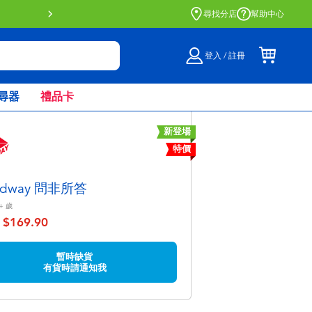
門店自取服務 網上購買並在店內
尋找分店
幫助中心
登入 / 註冊
尋器
禮品卡
新登場
特價
adway 問非所答
+
歲
$169.90
至
暫時缺貨
有貨時請通知我