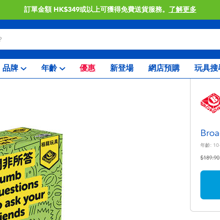
訂單金額 HK$349或以上可獲得免費送貨服務。
了解更多
品牌
年齡
優惠
新登場
網店預購
玩具搜
Bro
年齡:
10
價格從
$189.90