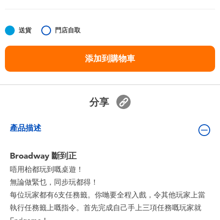
嬰兒及學前玩具
送貨
門店自取
任天堂 Switch
添加到購物車
電池
盲盒
分享
人氣角色
產品描述
生活精品
Broadway 斷到正
唔用枱都玩到嘅桌遊！
無論做緊乜，同步玩都得！
每位玩家都有6支任務籤。你哋要全程入戲，令其他玩家上當
執行任務籤上嘅指令。首先完成自己手上三項任務嘅玩家就