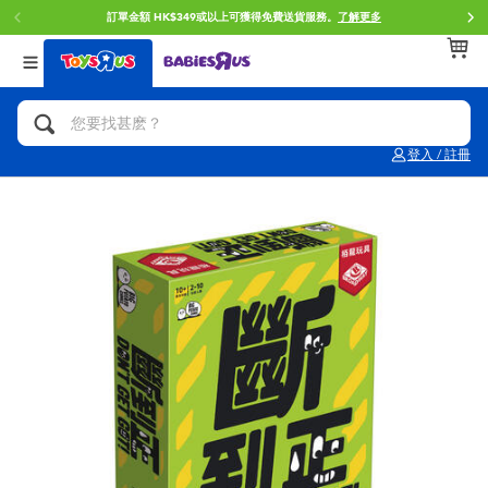
訂單金額 HK$349或以上可獲得免費送貨服務。
了解更多
返回
返回
返回
分類目錄
品牌
年齢
查看所有
人氣英雄,角色扮演,射擊玩具
Brunch Brother 早午餐兄弟
0~2歳
登入 / 註冊
單車,滑板車,騎乘車
Toy Story反斗奇兵
3~4歳
拼砌組合及樂高LEGO
Spider-Man蜘蛛俠
5~7歳
玩具車,貨車,火車及遙控系列
Mini Brands
8~11歳
手工藝,文具,蠟筆,泥膠,畫板
Play-Doh培樂多
12~14歳
娃娃, 芭比,收藏公仔
Pokemon寶可夢
14歳以上