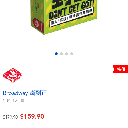
電子玩具
playpop
遊戲及拼圖系列
LEGO樂高
益智學習玩具
LeapFrog跳跳蛙
戶外及運動用品
Fuggler
派對用品
Tomica多美
特價
角色扮演及造型系列
Globber高樂寶
Broadway 斷到正
毛毛公仔玩具
年齡:
10+
歲
$159.90
夏日用品
價格從
至
$179.90