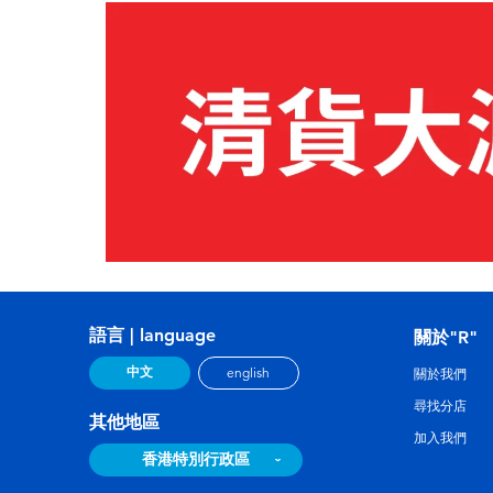
語言 | language
關於"R"
中文
english
關於我們
尋找分店
其他地區
加入我們
香港特別行政區