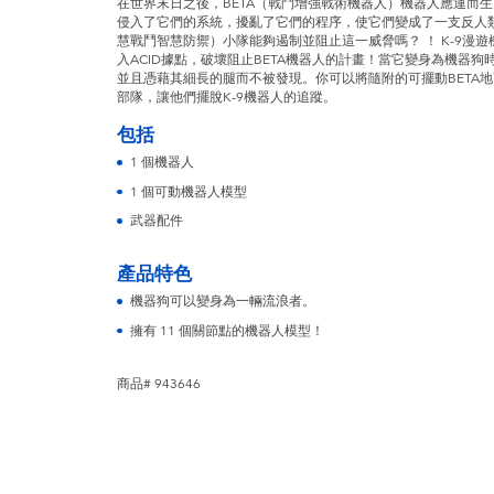
在世界末日之後，BETA（戰鬥增強戰術機器人）機器人應運而
侵入了它們的系統，擾亂了它們的程序，使它們變成了一支反人類的
慧戰鬥智慧防禦）小隊能夠遏制並阻止這一威脅嗎？ ！ K-9漫遊
入ACID據點，破壞阻止BETA機器人的計畫！當它變身為機器
並且憑藉其細長的腿而不被發現。你可以將隨附的可擺動BETA地
部隊，讓他們擺脫K-9機器人的追蹤。
包括
1 個機器人
1 個可動機器人模型
武器配件
產品特色
機器狗可以變身為一輛流浪者。
擁有 11 個關節點的機器人模型！
商品# 943646