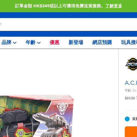
訂單金額 HK$349或以上可獲得免費送貨服務。
了解更多
品牌
年齡
優惠
新登場
網店預購
玩具搜
A.C
年齡:
3+
價格從
$59.00
送