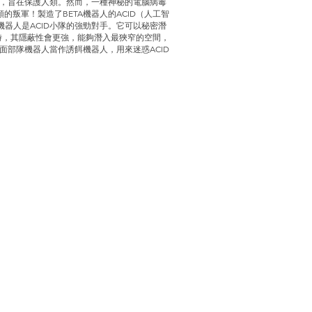
生，旨在保護人類。然而，一種神秘的電腦病毒
叛軍！製造了BETA機器人的ACID（人工智
機器人是ACID小隊的強勁對手。它可以秘密潛
狗時，其隱蔽性會更強，能夠潛入最狹窄的空間，
面部隊機器人當作誘餌機器人，用來迷惑ACID