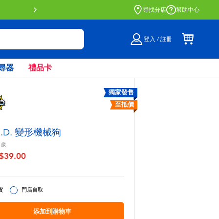
門店自取服務 網上購買並在店內
尋找分店
幫助中心
登入 / 註冊
尋器
禮品卡
獨家發售
至抵價
.I.D. 變形機械狗
歲
$39.00
至
貨
門店自取
添加到購物車