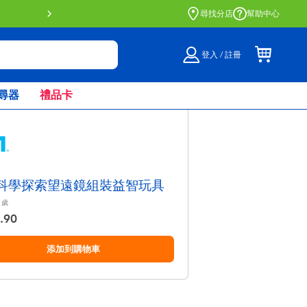
門店自取服務 網上購買並在店內
尋找分店
幫助中心
登入 / 註冊
尋器
禮品卡
 科學探索望遠鏡組裝益智玩具
歲
.90
添加到購物車