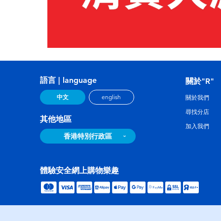
語言 | language
關於"R"
中文
english
關於我們
尋找分店
其他地區
加入我們
香港特別行政區
體驗安全網上購物樂趣