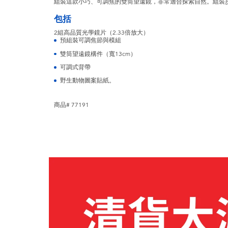
組裝這款小巧、可調焦的雙筒望遠鏡，非常適合探索自然。組裝
包括
2組高品質光學鏡片（2.33倍放大）
預組裝可調焦節與模組
雙筒望遠鏡構件（寬13cm）
可調式背帶
野生動物圖案貼紙。
商品# 77191