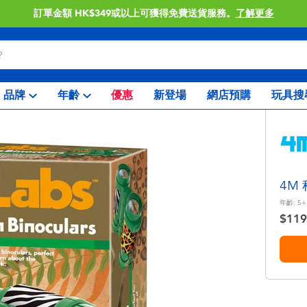
訂單金額 HK$349或以上可獲得免費送貨服務。
了解更多
品牌
年齡
優惠
新登場
網店預購
玩具搜
4M
年齡:
5+
$119