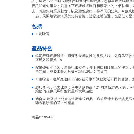
入手這款 12" 互動式銀河行動達斯維達玩具，想像星球大戰銀
音訊和短句組合；只需按下達斯維達胸口和腰帶上的 3 個按鈕
光、聆聽銀河系的聲音，以及聽他說出 5 條不同的短句。4 歲
一起，展開馳騁銀河系的史詩冒險；這是送禮佳選，也是任何星
包括
1 隻玩偶
產品特色
銀河行動達斯維達：銀河系最標誌性的反派人物，化身為這款
來燈效和音效 FX
配備燈效和音效，還會說出短句：按下胸口和腰帶上的按鈕，
色光劍，並發出銀河音效和讓他說出 5 句短句
3 種玩法：達斯維達的 3 個按鈕分別可讓他激活不同的音效、
經典角色，偌大比例：入手這款身高 12" 的達斯維達玩偶，
讓他們想像天馬行空的星球大戰遊戲
適合 4 歲及以上兒童的達斯維達玩具：這款星球大戰玩具是送
球大戰珍藏的又一件精品
商品# 105468