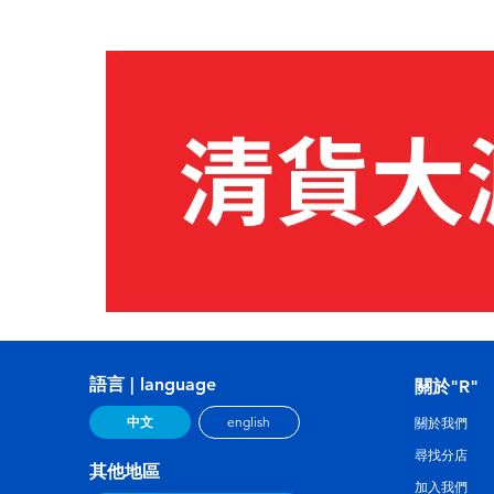
語言 | language
關於"R"
中文
english
關於我們
尋找分店
其他地區
加入我們