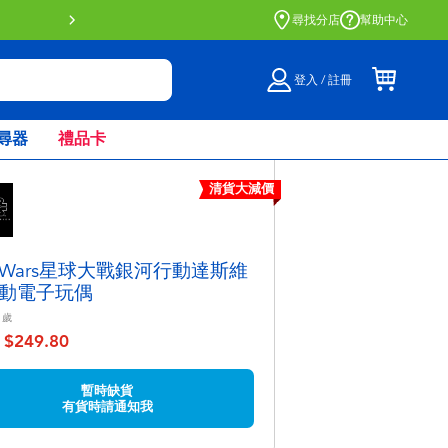
門店自取服務 網上購買並在店內
尋找分店
幫助中心
登入 / 註冊
尋器
禮品卡
清貨大減價
ar Wars星球大戰銀河行動達斯維
動電子玩偶
歲
$249.80
至
暫時缺貨
有貨時請通知我