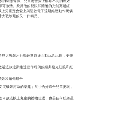
河系的刺激冒險。兒童定會愛上解鎖不同的燈效、
，即可激活。欣賞他的雙眼和隨附的光劍亮起紅
或以上兒童定會愛上與這款電子達斯維達動作玩偶
球大戰珍藏的又一件精品。
星球大戰銀河行動達斯維達互動玩具玩偶，更帶
激活這款達斯維達動作玩偶的經典發光紅眼和紅
燈效和短句組合
享受突破銀河系的樂趣；尺寸恰好適合兒童把玩，
給 4 歲或以上兒童的禮物佳選，也是任何粉絲星