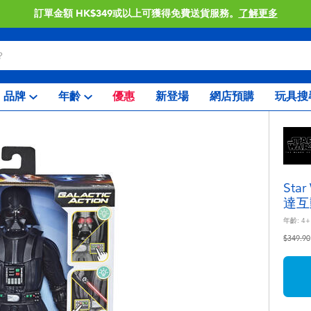
訂單金額 HK$349或以上可獲得免費送貨服務。
了解更多
品牌
年齡
優惠
新登場
網店預購
玩具搜
St
達互
年齡:
4+
價格從
$349.90