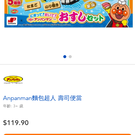
電子玩具
playpop
遊戲及拼圖系列
LEGO樂高
益智學習玩具
LeapFrog跳跳蛙
戶外及運動用品
Fuggler
派對用品
Tomica多美
角色扮演及造型系列
Globber高樂寶
Anpanman麵包超人 壽司便當
毛毛公仔玩具
年齡:
3+
歲
$119.90
夏日用品