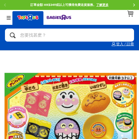
訂單金額 HK$349或以上可獲得免費送貨服務。
了解更多
返回
返回
返回
分類目錄
品牌
年齢
查看所有
人氣英雄,角色扮演,射擊玩具
Brunch Brother 早午餐兄弟
0~2歳
登入 / 註冊
單車,滑板車,騎乘車
Toy Story反斗奇兵
3~4歳
拼砌組合及樂高LEGO
Spider-Man蜘蛛俠
5~7歳
玩具車,貨車,火車及遙控系列
Mini Brands
8~11歳
手工藝,文具,蠟筆,泥膠,畫板
Play-Doh培樂多
12~14歳
娃娃, 芭比,收藏公仔
Pokemon寶可夢
14歳以上