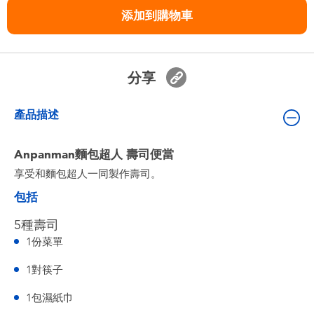
嬰兒及學前玩具
添加到購物車
任天堂 Switch
分享
電池
產品描述
盲盒
Anpanman麵包超人 壽司便當
人氣角色
享受和麵包超人一同製作壽司。
包括
生活精品
5種壽司
1份菜單
1對筷子
1包濕紙巾