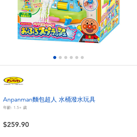
電子玩具
playpop
遊戲及拼圖系列
LEGO樂高
益智學習玩具
LeapFrog跳跳蛙
戶外及運動用品
Fuggler
派對用品
Tomica多美
角色扮演及造型系列
Globber高樂寶
Anpanman麵包超人 水桶潑水玩具
毛毛公仔玩具
年齡:
1.5+
歲
$259.90
夏日用品