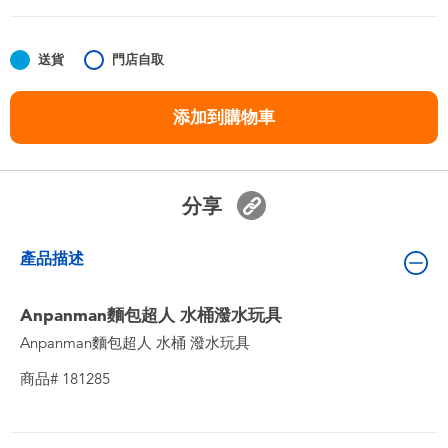
嬰兒及學前玩具
送貨
門店自取
任天堂 Switch
添加到購物車
電池
盲盒
分享
人氣角色
產品描述
生活精品
Anpanman麵包超人 水桶潑水玩具
Anpanman麵包超人 水桶 潑水玩具
商品# 181285