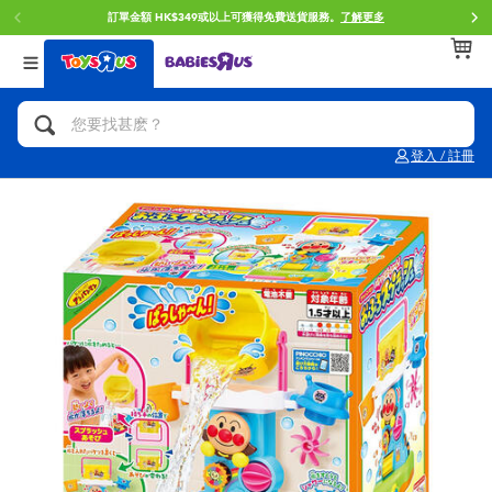
訂單金額 HK$349或以上可獲得免費送貨服務。
了解更多
返回
返回
返回
分類目錄
品牌
年齢
查看所有
人氣英雄,角色扮演,射擊玩具
Brunch Brother 早午餐兄弟
0~2歳
登入 / 註冊
單車,滑板車,騎乘車
Toy Story反斗奇兵
3~4歳
拼砌組合及樂高LEGO
Spider-Man蜘蛛俠
5~7歳
玩具車,貨車,火車及遙控系列
Mini Brands
8~11歳
手工藝,文具,蠟筆,泥膠,畫板
Play-Doh培樂多
12~14歳
娃娃, 芭比,收藏公仔
Pokemon寶可夢
14歳以上