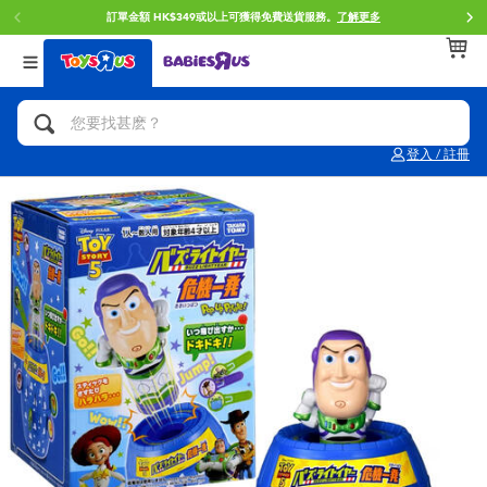
訂單金額 HK$349或以上可獲得免費送貨服務。
了解更多
返回
返回
返回
分類目錄
品牌
年齢
查看所有
人氣英雄,角色扮演,射擊玩具
Brunch Brother 早午餐兄弟
0~2歳
登入 / 註冊
單車,滑板車,騎乘車
Toy Story反斗奇兵
3~4歳
拼砌組合及樂高LEGO
Spider-Man蜘蛛俠
5~7歳
玩具車,貨車,火車及遙控系列
Mini Brands
8~11歳
手工藝,文具,蠟筆,泥膠,畫板
Play-Doh培樂多
12~14歳
娃娃, 芭比,收藏公仔
Pokemon寶可夢
14歳以上