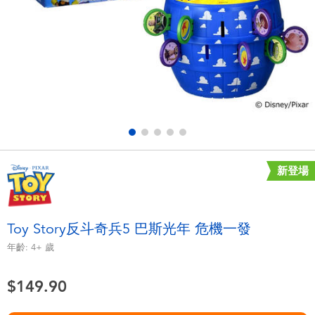
電子玩具
playpop
遊戲及拼圖系列
LEGO樂高
益智學習玩具
LeapFrog跳跳蛙
戶外及運動用品
Fuggler
派對用品
Tomica多美
新登場
角色扮演及造型系列
Globber高樂寶
Toy Story反斗奇兵5 巴斯光年 危機一發
毛毛公仔玩具
年齡:
4+
歲
$149.90
夏日用品