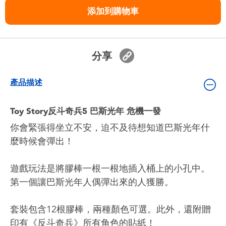
嬰兒及學前玩具
添加到購物車
任天堂 Switch
分享
電池
產品描述
盲盒
Toy Story反斗奇兵5 巴斯光年 危機一發
人氣角色
你會緊張得坐立不安，迫不及待想知道巴斯光年什
麼時候會彈出！
生活精品
遊戲玩法是將膠棒一根一根地插入桶上的小孔中。
第一個讓巴斯光年人偶彈出來的人獲勝。
套裝包含12根膠棒，兩種顏色可選。此外，還附贈
印有《反斗奇兵》所有角色的貼紙！