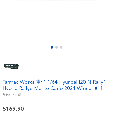
電子玩具
playpop
遊戲及拼圖系列
LEGO樂高
益智學習玩具
LeapFrog跳跳蛙
戶外及運動用品
Fuggler
派對用品
Tomica多美
角色扮演及造型系列
Globber高樂寶
Tarmac Works 車仔 1/64 Hyundai I20 N Rally1
Hybrid Rallye Monte-Carlo 2024 Winner #11
毛毛公仔玩具
年齡:
14+
歲
夏日用品
$169.90