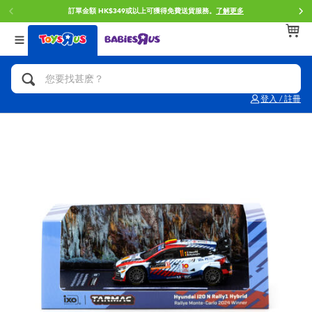
訂單金額 HK$349或以上可獲得免費送貨服務。
了解更多
返回
返回
返回
分類目錄
品牌
年齢
查看所有
人氣英雄,角色扮演,射擊玩具
Brunch Brother 早午餐兄弟
0~2歳
登入 / 註冊
單車,滑板車,騎乘車
Toy Story反斗奇兵
3~4歳
拼砌組合及樂高LEGO
Spider-Man蜘蛛俠
5~7歳
玩具車,貨車,火車及遙控系列
Mini Brands
8~11歳
手工藝,文具,蠟筆,泥膠,畫板
Play-Doh培樂多
12~14歳
娃娃, 芭比,收藏公仔
Pokemon寶可夢
14歳以上