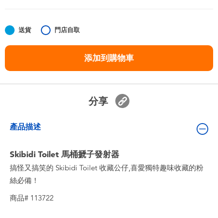
嬰兒及學前玩具
送貨
門店自取
任天堂 Switch
添加到購物車
電池
盲盒
分享
人氣角色
產品描述
生活精品
Skibidi Toilet 馬桶搋子發射器
搞怪又搞笑的 Skibidi Toilet 收藏公仔,喜愛獨特趣味收藏的粉
絲必備！
商品# 113722