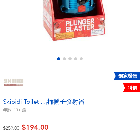
電子玩具
playpop
遊戲及拼圖系列
LEGO樂高
益智學習玩具
LeapFrog跳跳蛙
戶外及運動用品
Fuggler
派對用品
Tomica多美
獨家發售
特價
角色扮演及造型系列
Globber高樂寶
Skibidi Toilet 馬桶搋子發射器
毛毛公仔玩具
年齡:
13+
歲
$194.00
夏日用品
價格從
至
$259.00