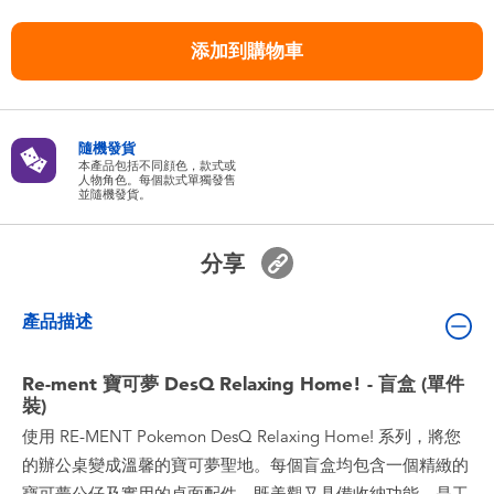
嬰兒及學前玩具
添加到購物車
任天堂 Switch
電池
隨機發貨
本產品包括不同顔色，款式或
人物角色。每個款式單獨發售
並隨機發貨。
盲盒
分享
人氣角色
產品描述
生活精品
Re-ment 寶可夢 DesQ Relaxing Home! - 盲盒 (單件
裝)
使用 RE-MENT Pokemon DesQ Relaxing Home! 系列，將您
的辦公桌變成溫馨的寶可夢聖地。每個盲盒均包含一個精緻的