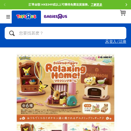
訂單金額 HK$349或以上可獲得免費送貨服務。
了解更多
返回
返回
返回
分類目錄
品牌
年齢
查看所有
人氣英雄,角色扮演,射擊玩具
Brunch Brother 早午餐兄弟
0~2歳
登入 / 註冊
單車,滑板車,騎乘車
Toy Story反斗奇兵
3~4歳
拼砌組合及樂高LEGO
Spider-Man蜘蛛俠
5~7歳
玩具車,貨車,火車及遙控系列
Mini Brands
8~11歳
手工藝,文具,蠟筆,泥膠,畫板
Play-Doh培樂多
12~14歳
娃娃, 芭比,收藏公仔
Pokemon寶可夢
14歳以上