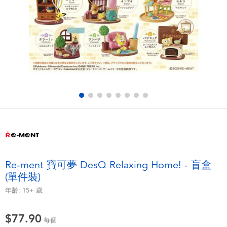
電子玩具
playpop
遊戲及拼圖系列
LEGO樂高
益智學習玩具
LeapFrog跳跳蛙
戶外及運動用品
Fuggler
派對用品
Tomica多美
角色扮演及造型系列
Globber高樂寶
Re-ment 寶可夢 DesQ Relaxing Home! - 盲盒
(單件裝)
毛毛公仔玩具
年齡:
15+
歲
夏日用品
$77.90
每個