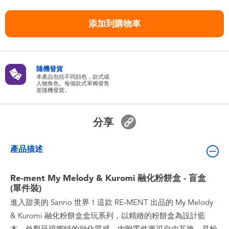
嬰兒及學前玩具
添加到購物車
任天堂 Switch
電池
隨機發貨
本產品包括不同顔色，款式或
人物角色。每個款式單獨發售
並隨機發貨。
盲盒
分享
人氣角色
產品描述
生活精品
Re-ment My Melody & Kuromi 融化粉餅盒 - 盲盒
(單件裝)
進入甜美的 Sanrio 世界！這款 RE-MENT 出品的 My Melody
& Kuromi 融化粉餅盒盒玩系列，以精緻的粉餅盒為設計藍