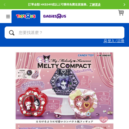
訂單金額 HK$349或以上可獲得免費送貨服務。
了解更多
返回
返回
返回
分類目錄
品牌
年齢
查看所有
人氣英雄,角色扮演,射擊玩具
Brunch Brother 早午餐兄弟
0~2歳
登入 / 註冊
單車,滑板車,騎乘車
Toy Story反斗奇兵
3~4歳
拼砌組合及樂高LEGO
Spider-Man蜘蛛俠
5~7歳
玩具車,貨車,火車及遙控系列
Mini Brands
8~11歳
手工藝,文具,蠟筆,泥膠,畫板
Play-Doh培樂多
12~14歳
娃娃, 芭比,收藏公仔
Pokemon寶可夢
14歳以上