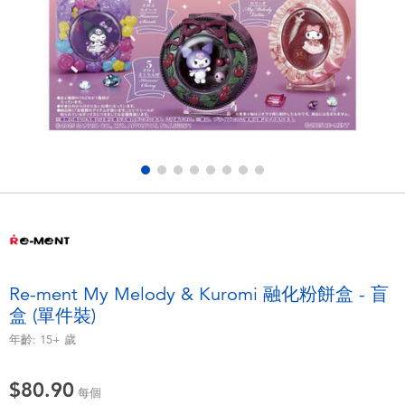
電子玩具
playpop
遊戲及拼圖系列
LEGO樂高
益智學習玩具
LeapFrog跳跳蛙
戶外及運動用品
Fuggler
派對用品
Tomica多美
角色扮演及造型系列
Globber高樂寶
Re-ment My Melody & Kuromi 融化粉餅盒 - 盲
盒 (單件裝)
毛毛公仔玩具
年齡:
15+
歲
夏日用品
$80.90
每個