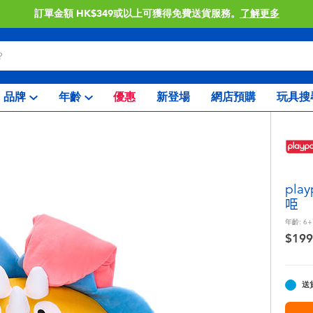
門店自取服務 網上購買並在店內取貨。
了解更多
品牌
年齡
優惠
新登場
網店預購
玩具搜
pla
𠱸
年齡:
6+
$199
送