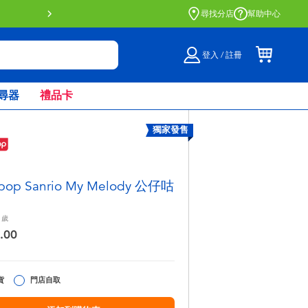
尋找分店
幫助中心
登入 / 註冊
尋器
禮品卡
獨家發售
ypop Sanrio My Melody 公仔咕
歲
.00
貨
門店自取