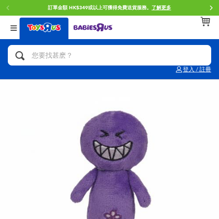
門店自取服務 網上購買並在店內取貨。
了解更多
返回
返回
返回
分類目錄
品牌
年齢
查看所有
人氣英雄,角色扮演,射擊玩具
Brunch Brother 早午餐兄弟
0~2歳
登入 / 註冊
單車,滑板車,騎乘車
Toy Story反斗奇兵
3~4歳
拼砌組合及樂高LEGO
Spider-Man蜘蛛俠
5~7歳
玩具車,貨車,火車及遙控系列
Mini Brands
8~11歳
手工藝,文具,蠟筆,泥膠,畫板
Play-Doh培樂多
12~14歳
娃娃, 芭比,收藏公仔
Pokemon寶可夢
14歳以上