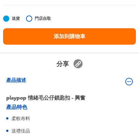
嬰兒及學前玩具
送貨
門店自取
任天堂 Switch
添加到購物車
電池
盲盒
分享
人氣角色
產品描述
生活精品
playpop 情緒毛公仔鎖匙扣 - 興奮
產品特色
柔軟布料
送禮佳品