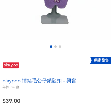
電子玩具
playpop
遊戲及拼圖系列
LEGO樂高
益智學習玩具
LeapFrog跳跳蛙
戶外及運動用品
Fuggler
派對用品
Tomica多美
獨家發售
角色扮演及造型系列
Globber高樂寶
playpop 情緒毛公仔鎖匙扣 - 興奮
毛毛公仔玩具
年齡:
3+
歲
$39.00
夏日用品