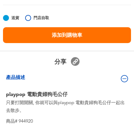
嬰兒及學前玩具
送貨
門店自取
任天堂 Switch
添加到購物車
電池
盲盒
分享
人氣角色
產品描述
生活精品
playpop 電動貴婦狗毛公仔
只要打開開關, 你就可以與playpop 電動貴婦狗毛公仔一起出
去散步。
商品# 944920