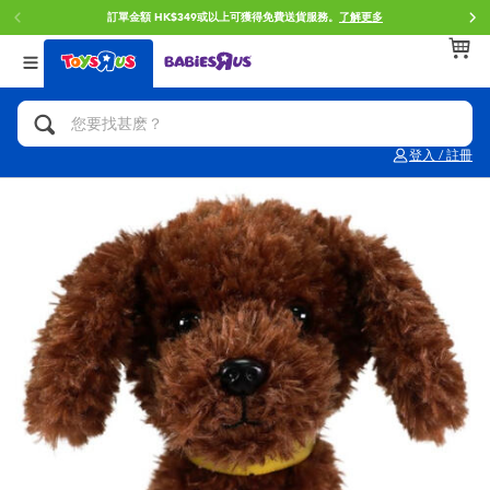
訂單金額 HK$349或以上可獲得免費送貨服務。
了解更多
返回
返回
返回
分類目錄
品牌
年齢
查看所有
人氣英雄,角色扮演,射擊玩具
Brunch Brother 早午餐兄弟
0~2歳
登入 / 註冊
單車,滑板車,騎乘車
Toy Story反斗奇兵
3~4歳
拼砌組合及樂高LEGO
Spider-Man蜘蛛俠
5~7歳
玩具車,貨車,火車及遙控系列
Mini Brands
8~11歳
手工藝,文具,蠟筆,泥膠,畫板
Play-Doh培樂多
12~14歳
娃娃, 芭比,收藏公仔
Pokemon寶可夢
14歳以上