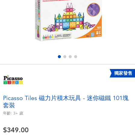
電子玩具
playpop
遊戲及拼圖系列
LEGO樂高
益智學習玩具
LeapFrog跳跳蛙
戶外及運動用品
Fuggler
派對用品
Tomica多美
獨家發售
角色扮演及造型系列
Globber高樂寶
Picasso Tiles 磁力片積木玩具 - 迷你磁鐵 101塊
套裝
毛毛公仔玩具
年齡:
3+
歲
夏日用品
$349.00