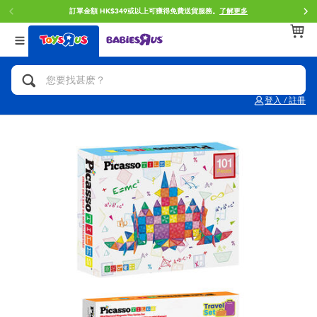
訂單金額 HK$349或以上可獲得免費送貨服務。
了解更多
返回
返回
返回
分類目錄
品牌
年齢
查看所有
人氣英雄,角色扮演,射擊玩具
Brunch Brother 早午餐兄弟
0~2歳
登入 / 註冊
單車,滑板車,騎乘車
Toy Story反斗奇兵
3~4歳
拼砌組合及樂高LEGO
Spider-Man蜘蛛俠
5~7歳
玩具車,貨車,火車及遙控系列
Mini Brands
8~11歳
手工藝,文具,蠟筆,泥膠,畫板
Play-Doh培樂多
12~14歳
娃娃, 芭比,收藏公仔
Pokemon寶可夢
14歳以上