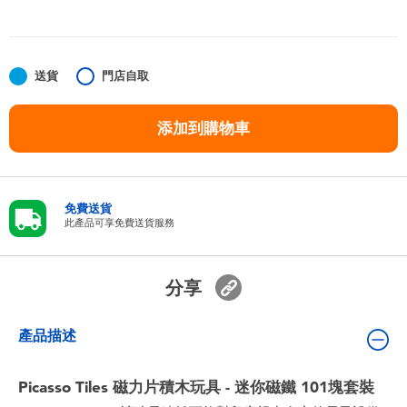
嬰兒及學前玩具
任天堂 Switch
送貨
門店自取
電池
添加到購物車
盲盒
免費送貨
人氣角色
此產品可享免費送貨服務
生活精品
分享
產品描述
Picasso Tiles 磁力片積木玩具 - 迷你磁鐵 101塊套裝