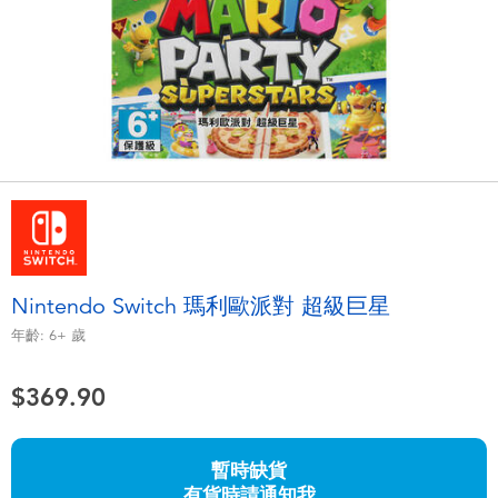
電子玩具
playpop
遊戲及拼圖系列
LEGO樂高
益智學習玩具
LeapFrog跳跳蛙
戶外及運動用品
Fuggler
派對用品
Tomica多美
Nintendo Switch 瑪利歐派對 超級巨星
角色扮演及造型系列
Globber高樂寶
年齡:
6+
歲
毛毛公仔玩具
$369.90
夏日用品
暫時缺貨
有貨時請通知我