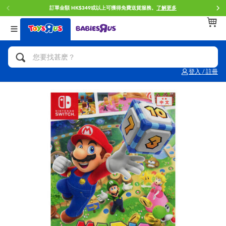
訂單金額 HK$349或以上可獲得免費送貨服務。
了解更多
返回
返回
返回
分類目錄
品牌
年齢
查看所有
人氣英雄,角色扮演,射擊玩具
Brunch Brother 早午餐兄弟
0~2歳
登入 / 註冊
單車,滑板車,騎乘車
Toy Story反斗奇兵
3~4歳
拼砌組合及樂高LEGO
Spider-Man蜘蛛俠
5~7歳
玩具車,貨車,火車及遙控系列
Mini Brands
8~11歳
手工藝,文具,蠟筆,泥膠,畫板
Play-Doh培樂多
12~14歳
娃娃, 芭比,收藏公仔
Pokemon寶可夢
14歳以上