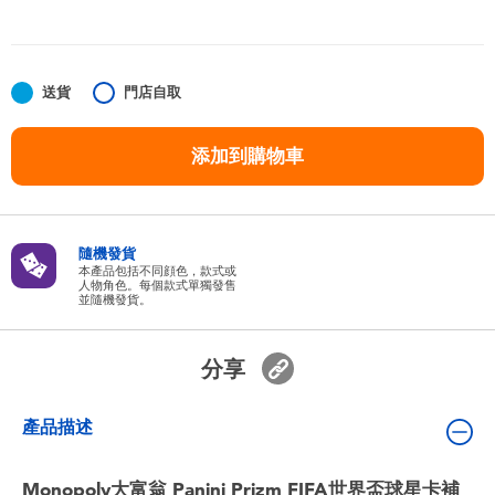
嬰兒及學前玩具
任天堂 Switch
送貨
門店自取
電池
添加到購物車
盲盒
隨機發貨
人氣角色
本產品包括不同顔色，款式或
人物角色。每個款式單獨發售
並隨機發貨。
生活精品
分享
產品描述
Monopoly大富翁 Panini Prizm FIFA世界盃球星卡補