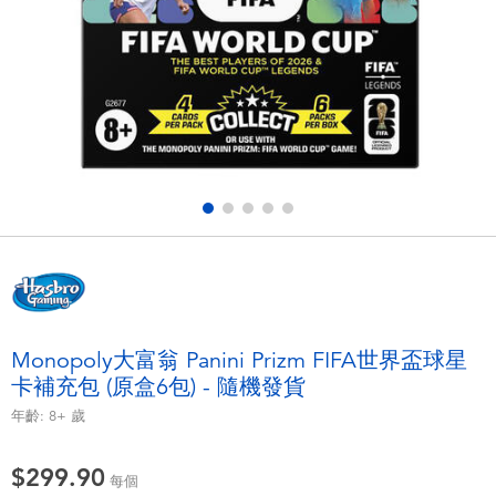
電子玩具
playpop
遊戲及拼圖系列
LEGO樂高
益智學習玩具
LeapFrog跳跳蛙
戶外及運動用品
Fuggler
派對用品
Tomica多美
角色扮演及造型系列
Globber高樂寶
Monopoly大富翁 Panini Prizm FIFA世界盃球星
卡補充包 (原盒6包) - 隨機發貨
毛毛公仔玩具
年齡:
8+
歲
夏日用品
$299.90
每個