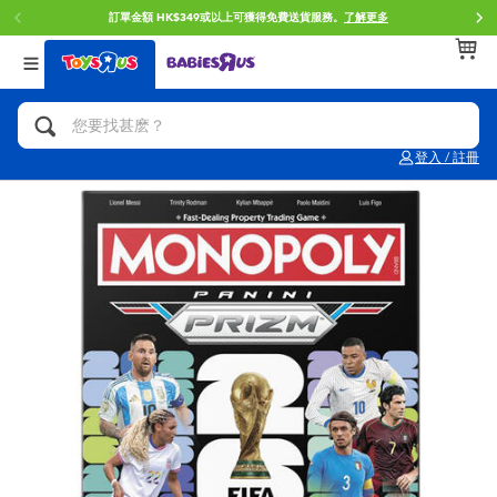
服務。
了解更多
門店自取服務 網上購買並在店內取貨。
了
返回
返回
返回
分類目錄
品牌
年齢
查看所有
人氣英雄,角色扮演,射擊玩具
Brunch Brother 早午餐兄弟
0~2歳
登入 / 註冊
單車,滑板車,騎乘車
Toy Story反斗奇兵
3~4歳
拼砌組合及樂高LEGO
Spider-Man蜘蛛俠
5~7歳
玩具車,貨車,火車及遙控系列
Mini Brands
8~11歳
手工藝,文具,蠟筆,泥膠,畫板
Play-Doh培樂多
12~14歳
娃娃, 芭比,收藏公仔
Pokemon寶可夢
14歳以上