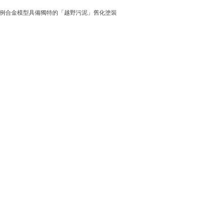
4 比例合金模型具備獨特的「越野污泥」舊化塗裝