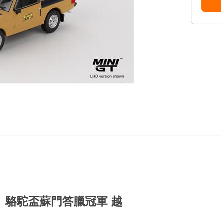
 1981 駱駝盃蘇門答臘冠軍 越