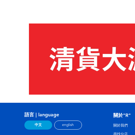
語言 | language
關於"R"
中文
english
關於我們
尋找分店