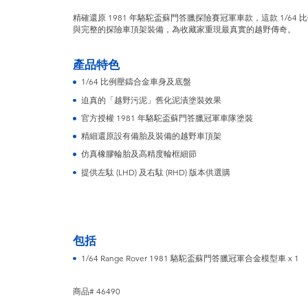
精確還原 1981 年駱駝盃蘇門答臘探險賽冠軍車款，這款 1/6
與完整的探險車頂架裝備，為收藏家重現最真實的越野傳奇。
產品特色
1/64 比例壓鑄合金車身及底盤
迫真的「越野污泥」舊化泥漬塗裝效果
官方授權 1981 年駱駝盃蘇門答臘冠軍車隊塗裝
精細還原設有備胎及裝備的越野車頂架
仿真橡膠輪胎及高精度輪框細節
提供左駄 (LHD) 及右駄 (RHD) 版本供選購
包括
1/64 Range Rover 1981 駱駝盃蘇門答臘冠軍合金模型車 x 1
商品# 46490