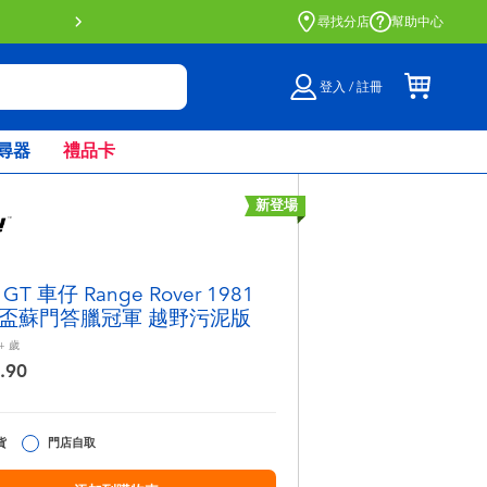
門店自取服務 網上購買並在店內
尋找分店
幫助中心
登入 / 註冊
尋器
禮品卡
新登場
i GT 車仔 Range Rover 1981
盃蘇門答臘冠軍 越野污泥版
+
歲
.90
貨
門店自取