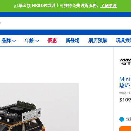
訂單金額 HK$349或以上可獲得免費送貨服務。
了解更多
品牌
年齡
優惠
新登場
網店預購
玩具搜
Min
駱駝
年齡:
14
$109
送