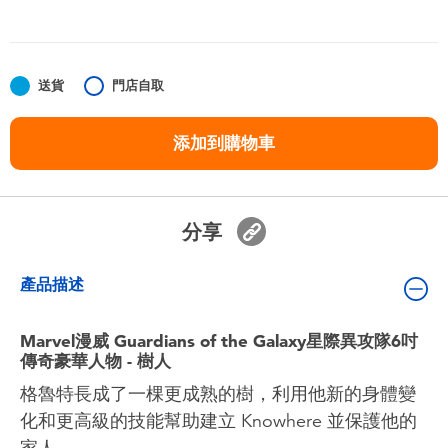
嬰兒及學前玩具
任天堂 Switch
送貨
門店自取
電池
添加到購物車
盲盒
分享
人氣角色
產品描述
生活精品
Marvel漫威 Guardians of the Galaxy星際異攻隊6吋
傳奇豪華人物 - 樹人
格魯特長成了一棵更成熟的樹，利用他新的身體變
化和更高級的技能幫助建立 Knowhere 並保護他的