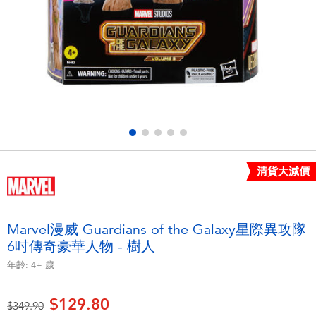
電子玩具
playpop
遊戲及拼圖系列
LEGO樂高
益智學習玩具
LeapFrog跳跳蛙
戶外及運動用品
Fuggler
派對用品
Tomica多美
清貨大減價
角色扮演及造型系列
Globber高樂寶
Marvel漫威 Guardians of the Galaxy星際異攻隊
6吋傳奇豪華人物 - 樹人
毛毛公仔玩具
年齡:
4+
歲
夏日用品
$129.80
價格從
至
$349.90