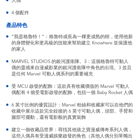
人偶
4 個配件
產品特色
“我是格魯特！”：格魯特成長為一棵更成熟的樹，使用他新
的身體變化和更高級的技能來幫助建立 Knowhere 並保護他
的家人
MARVEL STUDIOS 的銀河護衛隊。3：這個格魯特可動人
偶的靈感來自漫威影業的銀河護衛隊中角色的出現。3 並且
是任何 Marvel 可動人偶系列的重要補充
受 MCU 啟發的配飾：這款具有收藏價值的 Marvel 可動人
偶配有 4 個受電影啟發的配飾，包括一個 Baby Rocket 人偶
6 英寸比例的優質設計：Marvel 粉絲和收藏家可以在他們的
收藏中展示這款完全鉸接的 6 英寸可動人偶，頭部、手臂和
腿部可擺動，還有電影般的真實裝飾
建立一個收藏品世界：尋找其他孩之寶漫威傳奇系列人偶，
這些人偶具有受漫威娛樂啟發的角色（其他人偶分別單獨出