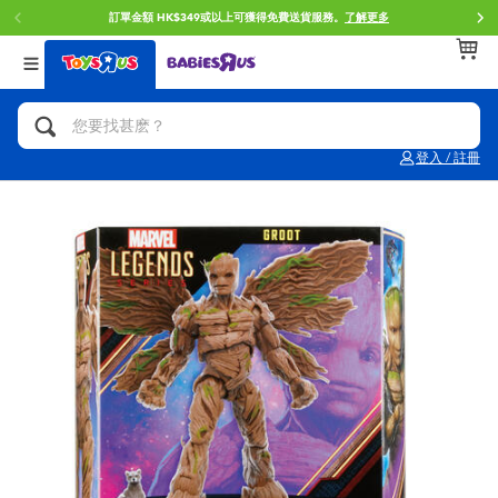
訂單金額 HK$349或以上可獲得免費送貨服務。
了解更多
返回
返回
返回
分類目錄
品牌
年齢
查看所有
人氣英雄,角色扮演,射擊玩具
Brunch Brother 早午餐兄弟
0~2歳
登入 / 註冊
單車,滑板車,騎乘車
Toy Story反斗奇兵
3~4歳
拼砌組合及樂高LEGO
Spider-Man蜘蛛俠
5~7歳
玩具車,貨車,火車及遙控系列
Mini Brands
8~11歳
手工藝,文具,蠟筆,泥膠,畫板
Play-Doh培樂多
12~14歳
娃娃, 芭比,收藏公仔
Pokemon寶可夢
14歳以上