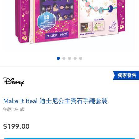
電子玩具
playpop
遊戲及拼圖系列
LEGO樂高
益智學習玩具
LeapFrog跳跳蛙
戶外及運動用品
Fuggler
派對用品
Tomica多美
獨家發售
角色扮演及造型系列
Globber高樂寶
Make It Real 迪士尼公主寶石手繩套裝
毛毛公仔玩具
年齡:
8+
歲
$199.00
夏日用品