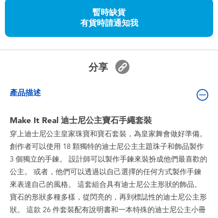
嬰兒及學前玩具
暫時缺貨
有貨時請通知我
任天堂 Switch
電池
分享
盲盒
產品描述
人氣角色
Make It Real 迪士尼公主寶石手繩套裝
穿上迪士尼公主皇家珠寶和寶石套裝，為皇家舞會做好準備。
生活精品
創作者可以使用 18 顆獨特的迪士尼公主主題珠子和飾品製作
3 個獨立的手鍊。 設計師可以製作手鍊來裝扮成他們最喜歡的
公主。 或者，他們可以透過以自己選擇的任何方式製作手鍊
來表達自己的風格。 這套組合具有迪士尼公主形狀的飾品。
寶石的形狀多種多樣，從閃亮的，再到標誌性的迪士尼公主形
狀。 這款 26 件套裝配有說明書和一本特殊的迪士尼公主小冊