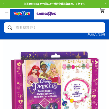
訂單金額 HK$349或以上可獲得免費送貨服務。
了解更多
返回
返回
返回
分類目錄
品牌
年齢
查看所有
人氣英雄,角色扮演,射擊玩具
Brunch Brother 早午餐兄弟
0~2歳
登入 / 註冊
單車,滑板車,騎乘車
Toy Story反斗奇兵
3~4歳
拼砌組合及樂高LEGO
Spider-Man蜘蛛俠
5~7歳
玩具車,貨車,火車及遙控系列
Mini Brands
8~11歳
手工藝,文具,蠟筆,泥膠,畫板
Play-Doh培樂多
12~14歳
娃娃, 芭比,收藏公仔
Pokemon寶可夢
14歳以上