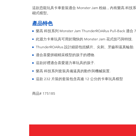
這款恐龍玩具卡車套裝適合 Monster Jam 粉絲，內有樂高 科技系列 Monst
砌式模型。
產品特色
樂高 科技系列 Monster Jam ThunderROARus Pull-Back 適
此迴力卡車玩具可用於飛快的 Monster Jam 花式技巧與特技.
ThunderROARus 設計細節包括鱗片、尖刺、牙齒和逼真輪胎.
適合喜愛拼砌精采模型的孩子的禮物.
這款好禮適合喜愛迴力車玩具的孩子.
樂高 科技系列套裝具備逼真的動作與機械裝置.
這款 232 片裝的套裝包含高逾 12 公分的卡車玩具模型
商品# 175185