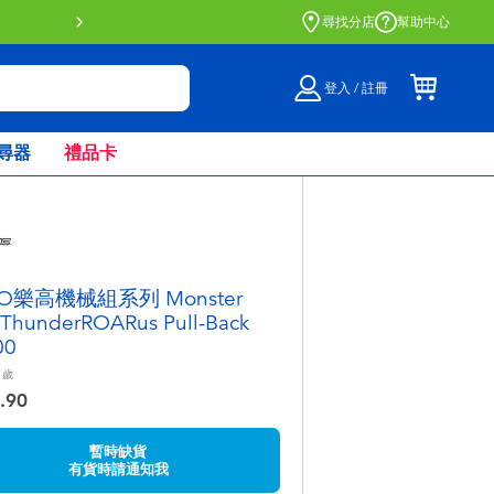
門店自取服務 網上購買並在店內
尋找分店
幫助中心
登入 / 註冊
尋器
禮品卡
GO樂高機械組系列 Monster
ThunderROARus Pull-Back
00
歲
.90
暫時缺貨
有貨時請通知我