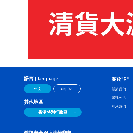
語言 | language
關於"R"
中文
english
關於我們
尋找分店
其他地區
加入我們
香港特別行政區
體驗安全網上購物樂趣